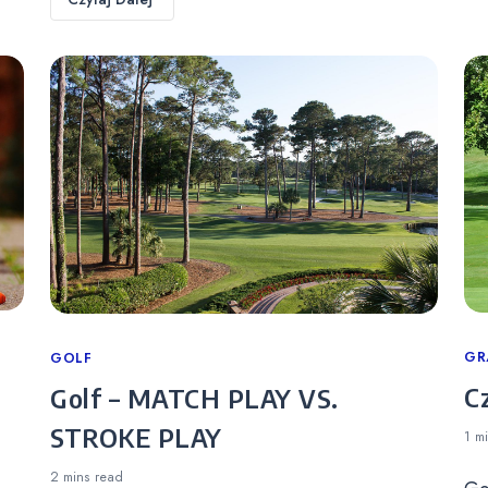
Ca
GR
Categories
GOLF
C
Golf – MATCH PLAY VS.
STROKE PLAY
1 m
2 mins
read