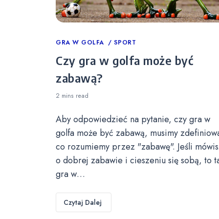
Categories
GRA W GOLFA
SPORT
Czy gra w golfa może być
zabawą?
2 mins
read
Aby odpowiedzieć na pytanie, czy gra w
golfa może być zabawą, musimy zdefiniow
co rozumiemy przez "zabawę". Jeśli mówis
o dobrej zabawie i cieszeniu się sobą, to t
gra w…
Czytaj Dalej