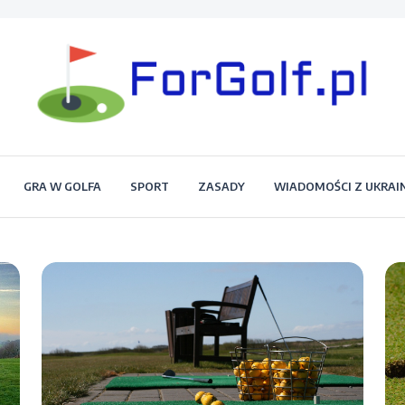
Portal dla każdego miłośnika golfa
Forgolf.pl
GRA W GOLFA
SPORT
ZASADY
WIADOMOŚCI Z UKRAI