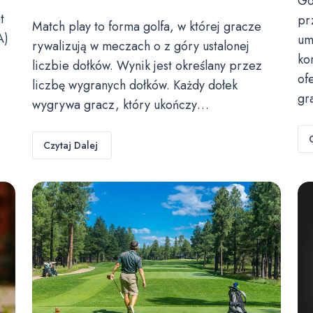
Go
t
pr
Match play to forma golfa, w której gracze
A)
um
rywalizują w meczach o z góry ustalonej
ko
liczbie dołków. Wynik jest określany przez
of
liczbę wygranych dołków. Każdy dołek
gr
wygrywa gracz, który ukończy…
Czytaj Dalej