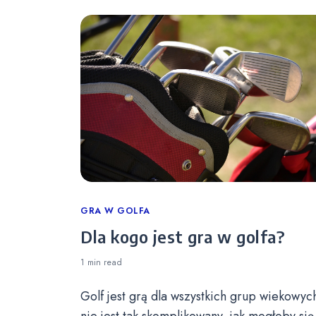
Categories
GRA W GOLFA
Dla kogo jest gra w golfa?
1 min
read
Golf jest grą dla wszystkich grup wiekowych
nie jest tak skomplikowany, jak mogłoby się