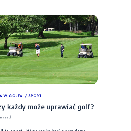
tegories
A W GOLFA
SPORT
zy każdy może uprawiać golf?
in
read