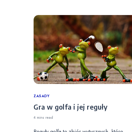
Categories
ZASADY
Gra w golfa i jej reguły
4 mins
read
Reguły golfa to zbiór wytycznych, które