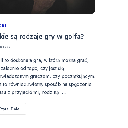
tegories
ORT
kie są rodzaje gry w golfa?
in
read
lf to doskonała gra, w którą można grać,
ezależnie od tego, czy jest się
świadczonym graczem, czy początkującym.
st to również świetny sposób na spędzenie
asu z przyjaciółmi, rodziną i…
Czytaj Dalej