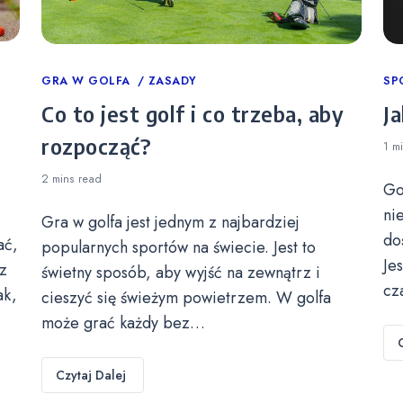
Categories
GRA W GOLFA
ZASADY
Ca
SP
Co to jest golf i co trzeba, aby
Ja
rozpocząć?
1 m
2 mins
read
Go
ni
Gra w golfa jest jednym z najbardziej
do
ać,
popularnych sportów na świecie. Jest to
Je
z
świetny sposób, aby wyjść na zewnątrz i
cz
ak,
cieszyć się świeżym powietrzem. W golfa
może grać każdy bez…
Czytaj Dalej