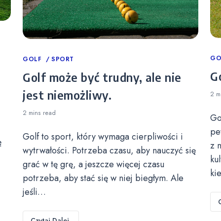
Ca
GO
Categories
GOLF
SPORT
Go
Golf może być trudny, ale nie
jest niemożliwy.
2 m
2 mins
read
Go
pe
Golf to sport, który wymaga cierpliwości i
ę
z 
wytrwałości. Potrzeba czasu, aby nauczyć się
ku
grać w tę grę, a jeszcze więcej czasu
ki
potrzeba, aby stać się w niej biegłym. Ale
jeśli…
Czytaj Dalej