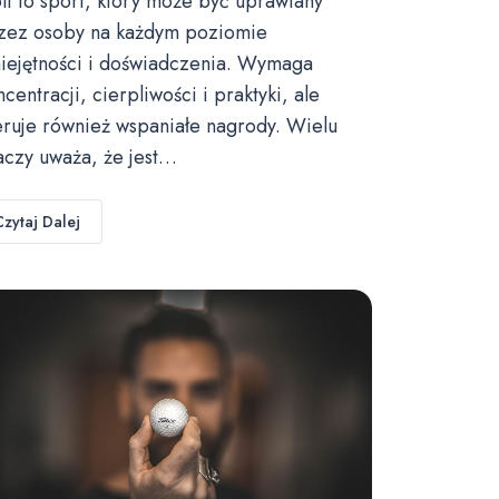
lf to sport, który może być uprawiany
zez osoby na każdym poziomie
iejętności i doświadczenia. Wymaga
ncentracji, cierpliwości i praktyki, ale
eruje również wspaniałe nagrody. Wielu
aczy uważa, że jest…
Czytaj Dalej