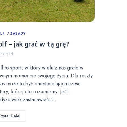
tegories
LF
ZASADY
lf – jak grać w tą grę?
ins
read
lf to sport, w który wielu z nas grało w
wnym momencie swojego życia. Dla reszty
nas może to być onieśmielająca część
ltury, której nie rozumiemy. Jeśli
edykolwiek zastanawiałeś…
Czytaj Dalej