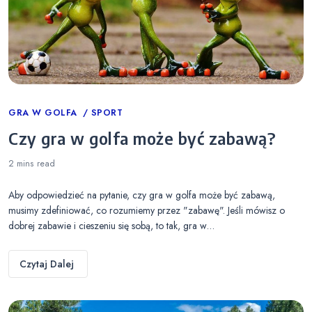
Categories
GRA W GOLFA
SPORT
Czy gra w golfa może być zabawą?
2 mins
read
Aby odpowiedzieć na pytanie, czy gra w golfa może być zabawą,
musimy zdefiniować, co rozumiemy przez "zabawę". Jeśli mówisz o
dobrej zabawie i cieszeniu się sobą, to tak, gra w…
Czytaj Dalej