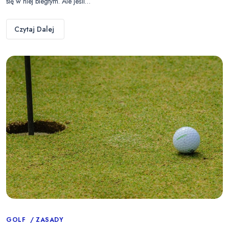
się w niej biegłym. Ale jeśli…
Czytaj Dalej
Categories
GOLF
ZASADY