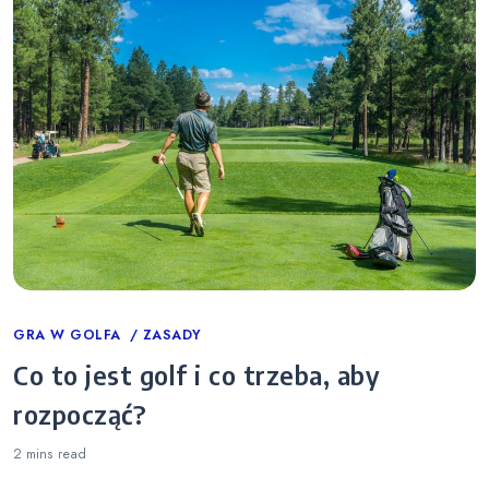
Categories
GRA W GOLFA
ZASADY
Co to jest golf i co trzeba, aby
rozpocząć?
2 mins
read