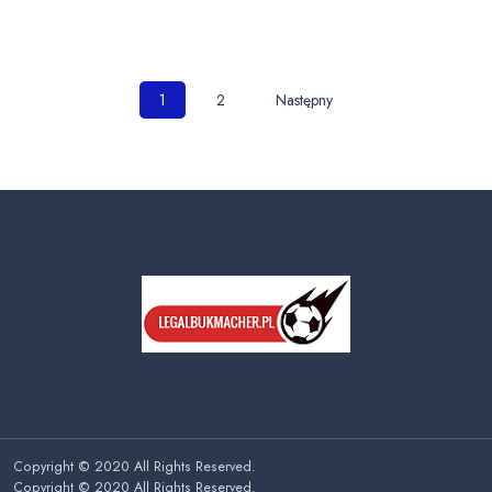
Nawigacja
1
2
Następny
po
wpisach
Copyright © 2020 All Rights Reserved.
Copyright © 2020 All Rights Reserved.