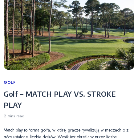
Categories
GOLF
Golf – MATCH PLAY VS. STROKE
PLAY
2 mins
read
Match play to forma golfa, w której gracze rywalizują w meczach o z
góry ustalonej liczbie dołków. Wynik jest określany przez liczbę