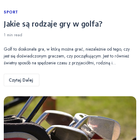
Categories
SPORT
Jakie są rodzaje gry w golfa?
1 min
read
Golf to doskonała gra, w którą można grać, niezależnie od tego, czy
jest się doświadczonym graczem, czy początkującym. Jest to również
świetny sposób na spędzenie czasu z przyjaciółmi, rodziną i…
Czytaj Dalej