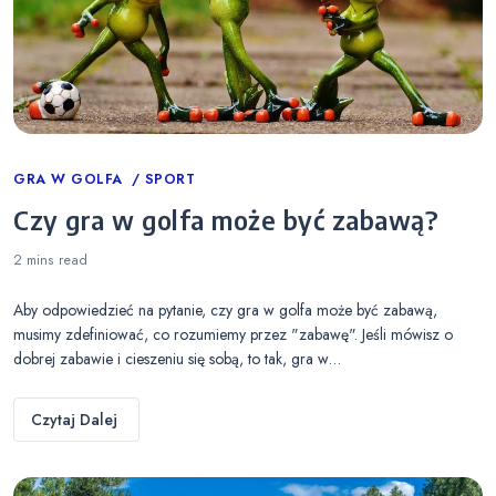
Categories
GRA W GOLFA
SPORT
Czy gra w golfa może być zabawą?
2 mins
read
Aby odpowiedzieć na pytanie, czy gra w golfa może być zabawą,
musimy zdefiniować, co rozumiemy przez "zabawę". Jeśli mówisz o
dobrej zabawie i cieszeniu się sobą, to tak, gra w…
Czytaj Dalej