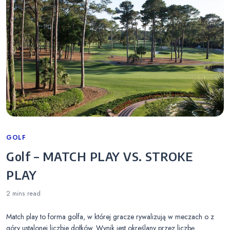
Categories
GOLF
Golf – MATCH PLAY VS. STROKE
PLAY
2 mins
read
Match play to forma golfa, w której gracze rywalizują w meczach o z
góry ustalonej liczbie dołków. Wynik jest określany przez liczbę