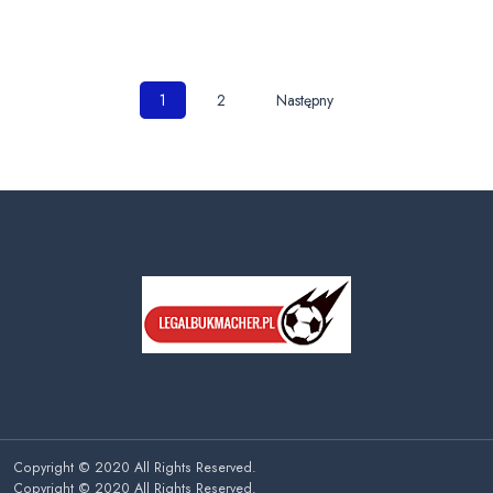
Nawigacja
1
2
Następny
po
wpisach
Copyright © 2020 All Rights Reserved.
Copyright © 2020 All Rights Reserved.