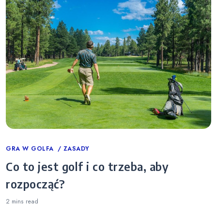
Categories
GRA W GOLFA
ZASADY
Co to jest golf i co trzeba, aby
rozpocząć?
2 mins
read