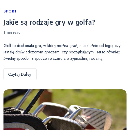
Categories
SPORT
Jakie są rodzaje gry w golfa?
1 min
read
Golf to doskonała gra, w którą można grać, niezależnie od tego, czy
jest się doświadczonym graczem, czy początkującym. Jest to również
świetny sposób na spędzenie czasu z przyjaciółmi, rodziną i…
Czytaj Dalej