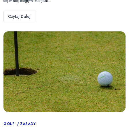
się w niej biegłym. Ale jeśli…
Czytaj Dalej
Categories
GOLF
ZASADY