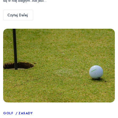
się w niej biegłym. Ale jeśli…
Czytaj Dalej
Categories
GOLF
ZASADY