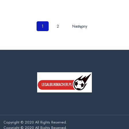
Nawigacja
1
2
Następny
po
wpisach
Copyright © 2020 All Rights Reserved.
Copyright © 2020 All Rights Reserved.