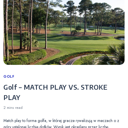
Categories
GOLF
Golf – MATCH PLAY VS. STROKE
PLAY
2 mins
read
Match play to forma golfa, w której gracze rywalizują w meczach o z
góry ustalonej liczbie dołków. Wynik jest określany przez liczbę