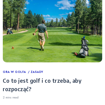
Categories
GRA W GOLFA
ZASADY
Co to jest golf i co trzeba, aby
rozpocząć?
2 mins
read