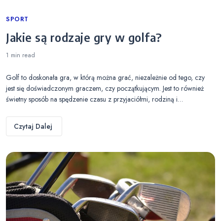
Categories
SPORT
Jakie są rodzaje gry w golfa?
1 min
read
Golf to doskonała gra, w którą można grać, niezależnie od tego, czy
jest się doświadczonym graczem, czy początkującym. Jest to również
świetny sposób na spędzenie czasu z przyjaciółmi, rodziną i…
Czytaj Dalej