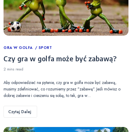
Categories
GRA W GOLFA
SPORT
Czy gra w golfa może być zabawą?
2 mins
read
Aby odpowiedzieć na pytanie, czy gra w golfa może być zabawą,
musimy zdefiniować, co rozumiemy przez "zabawę". Jeśli mówisz o
dobrej zabawie i cieszeniu się sobą, to tak, gra w…
Czytaj Dalej