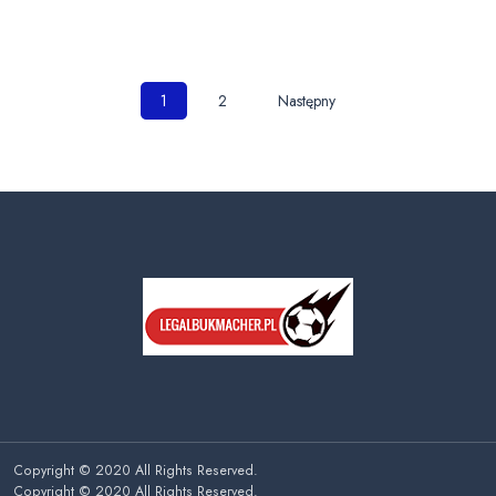
Nawigacja
1
2
Następny
po
wpisach
Copyright © 2020 All Rights Reserved.
Copyright © 2020 All Rights Reserved.