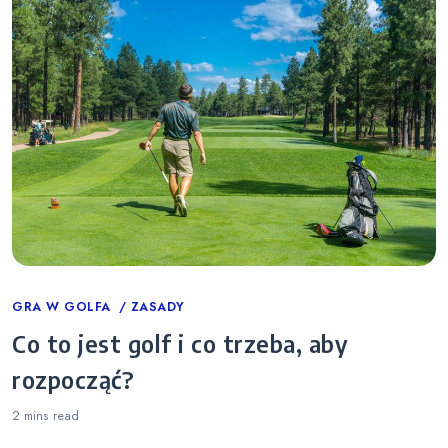
Categories
GRA W GOLFA
ZASADY
Co to jest golf i co trzeba, aby
rozpocząć?
2 mins
read