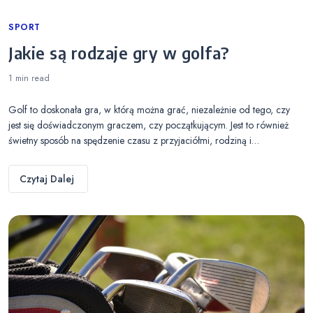
Categories
SPORT
Jakie są rodzaje gry w golfa?
1 min
read
Golf to doskonała gra, w którą można grać, niezależnie od tego, czy
jest się doświadczonym graczem, czy początkującym. Jest to również
świetny sposób na spędzenie czasu z przyjaciółmi, rodziną i…
Czytaj Dalej