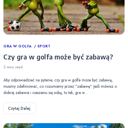
Categories
GRA W GOLFA
SPORT
Czy gra w golfa może być zabawą?
2 mins
read
Aby odpowiedzieć na pytanie, czy gra w golfa może być zabawą,
musimy zdefiniować, co rozumiemy przez "zabawę". Jeśli mówisz o
dobrej zabawie i cieszeniu się sobą, to tak, gra w…
Czytaj Dalej