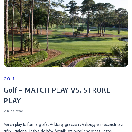
Categories
GOLF
Golf – MATCH PLAY VS. STROKE
PLAY
2 mins
read
Match play to forma golfa, w której gracze rywalizują w meczach o z
góry ustalonej liczbie dołków. Wynik jest określany przez liczbę