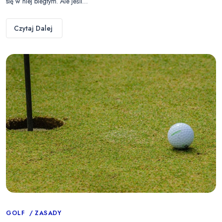
się w niej biegłym. Ale jeśli…
Czytaj Dalej
Categories
GOLF
ZASADY