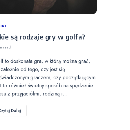
tegories
ORT
kie są rodzaje gry w golfa?
in
read
lf to doskonała gra, w którą można grać,
ezależnie od tego, czy jest się
świadczonym graczem, czy początkującym.
st to również świetny sposób na spędzenie
asu z przyjaciółmi, rodziną i…
Czytaj Dalej