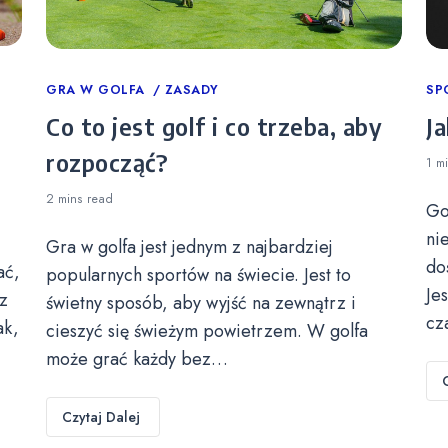
Categories
GRA W GOLFA
ZASADY
Ca
SP
Co to jest golf i co trzeba, aby
Ja
rozpocząć?
1 m
2 mins
read
Go
ni
Gra w golfa jest jednym z najbardziej
do
ać,
popularnych sportów na świecie. Jest to
Je
z
świetny sposób, aby wyjść na zewnątrz i
cz
ak,
cieszyć się świeżym powietrzem. W golfa
może grać każdy bez…
Czytaj Dalej