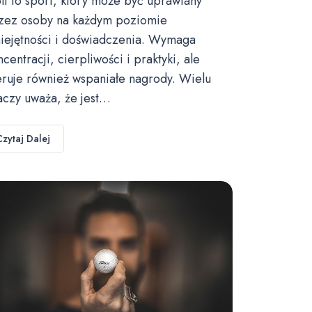
lf to sport, który może być uprawiany
zez osoby na każdym poziomie
iejętności i doświadczenia. Wymaga
ncentracji, cierpliwości i praktyki, ale
eruje również wspaniałe nagrody. Wielu
aczy uważa, że jest…
Czytaj Dalej