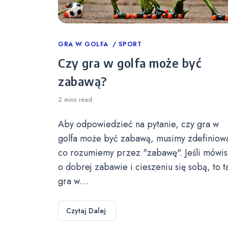
Categories
GRA W GOLFA
SPORT
Czy gra w golfa może być
zabawą?
2 mins
read
Aby odpowiedzieć na pytanie, czy gra w
golfa może być zabawą, musimy zdefiniow
co rozumiemy przez "zabawę". Jeśli mówis
o dobrej zabawie i cieszeniu się sobą, to t
gra w…
Czytaj Dalej