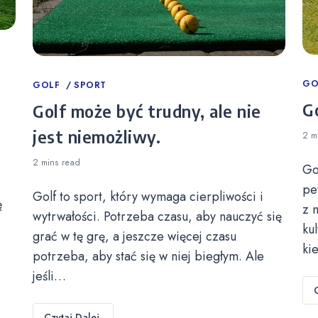
Ca
GO
Categories
GOLF
SPORT
Go
Golf może być trudny, ale nie
jest niemożliwy.
2 m
2 mins
read
Go
pe
Golf to sport, który wymaga cierpliwości i
ę
z 
wytrwałości. Potrzeba czasu, aby nauczyć się
ku
grać w tę grę, a jeszcze więcej czasu
ki
potrzeba, aby stać się w niej biegłym. Ale
jeśli…
Czytaj Dalej