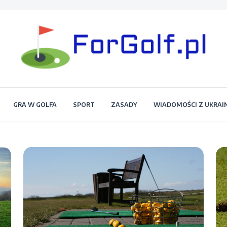
Portal dla każdego miłośnika golfa
Forgolf.pl
GRA W GOLFA
SPORT
ZASADY
WIADOMOŚCI Z UKRAI