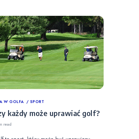
tegories
A W GOLFA
SPORT
zy każdy może uprawiać golf?
in
read