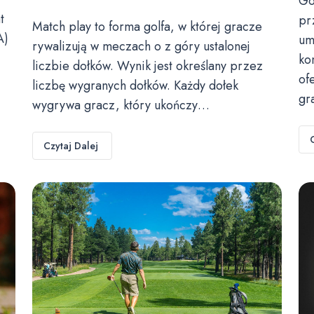
Go
t
pr
Match play to forma golfa, w której gracze
A)
um
rywalizują w meczach o z góry ustalonej
ko
liczbie dołków. Wynik jest określany przez
of
liczbę wygranych dołków. Każdy dołek
gr
wygrywa gracz, który ukończy…
Czytaj Dalej