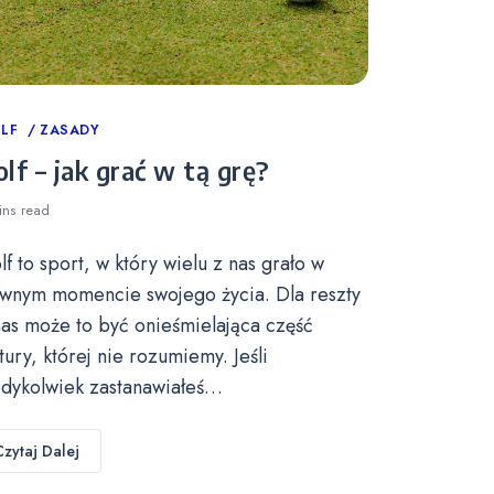
tegories
LF
ZASADY
lf – jak grać w tą grę?
ins
read
lf to sport, w który wielu z nas grało w
wnym momencie swojego życia. Dla reszty
nas może to być onieśmielająca część
ltury, której nie rozumiemy. Jeśli
edykolwiek zastanawiałeś…
Czytaj Dalej