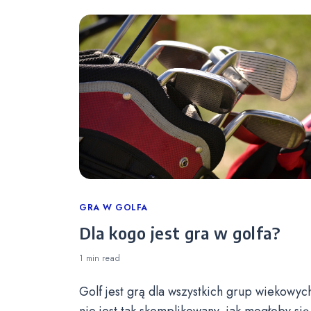
Categories
GRA W GOLFA
Dla kogo jest gra w golfa?
1 min
read
Golf jest grą dla wszystkich grup wiekowych
nie jest tak skomplikowany, jak mogłoby się