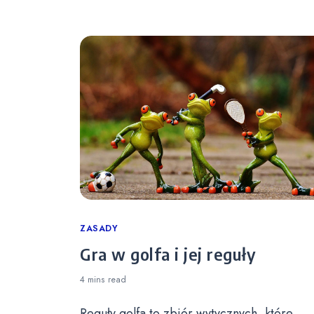
Categories
ZASADY
Gra w golfa i jej reguły
4 mins
read
Reguły golfa to zbiór wytycznych, które