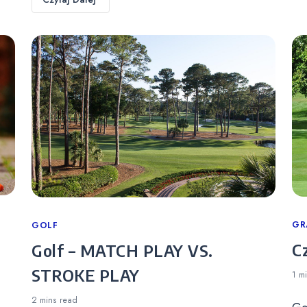
Ca
GR
Categories
GOLF
C
Golf – MATCH PLAY VS.
STROKE PLAY
1 m
2 mins
read