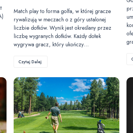
Go
t
pr
Match play to forma golfa, w której gracze
A)
um
rywalizują w meczach o z góry ustalonej
ko
liczbie dołków. Wynik jest określany przez
of
liczbę wygranych dołków. Każdy dołek
gr
wygrywa gracz, który ukończy…
Czytaj Dalej