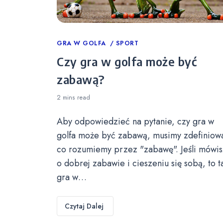
Categories
GRA W GOLFA
SPORT
Czy gra w golfa może być
zabawą?
2 mins
read
Aby odpowiedzieć na pytanie, czy gra w
golfa może być zabawą, musimy zdefiniow
co rozumiemy przez "zabawę". Jeśli mówis
o dobrej zabawie i cieszeniu się sobą, to t
gra w…
Czytaj Dalej