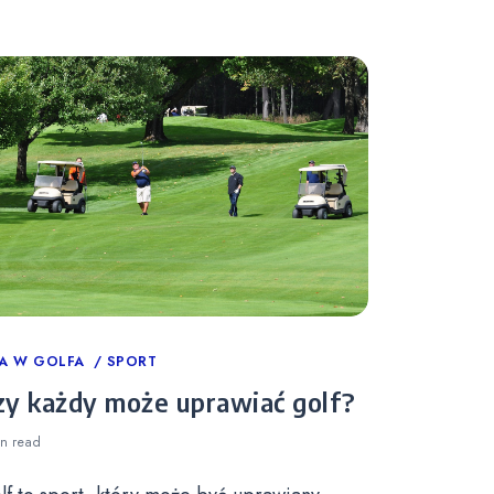
tegories
A W GOLFA
SPORT
zy każdy może uprawiać golf?
in
read