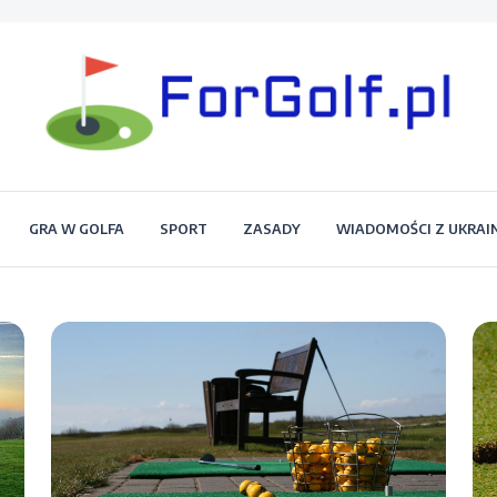
Portal dla każdego miłośnika golfa
Forgolf.pl
GRA W GOLFA
SPORT
ZASADY
WIADOMOŚCI Z UKRAI