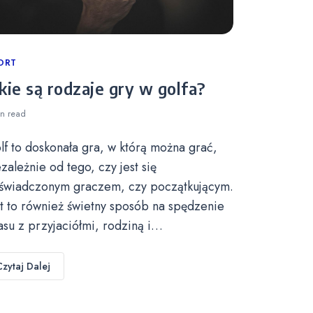
tegories
ORT
kie są rodzaje gry w golfa?
in
read
lf to doskonała gra, w którą można grać,
ezależnie od tego, czy jest się
świadczonym graczem, czy początkującym.
st to również świetny sposób na spędzenie
asu z przyjaciółmi, rodziną i…
Czytaj Dalej