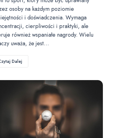
lf to sport, który może być uprawiany
zez osoby na każdym poziomie
iejętności i doświadczenia. Wymaga
ncentracji, cierpliwości i praktyki, ale
eruje również wspaniałe nagrody. Wielu
aczy uważa, że jest…
Czytaj Dalej