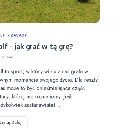
tegories
LF
ZASADY
lf – jak grać w tą grę?
ins
read
lf to sport, w który wielu z nas grało w
wnym momencie swojego życia. Dla reszty
nas może to być onieśmielająca część
ltury, której nie rozumiemy. Jeśli
edykolwiek zastanawiałeś…
Czytaj Dalej