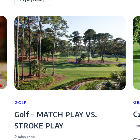
Ca
GR
Categories
GOLF
C
Golf – MATCH PLAY VS.
STROKE PLAY
1 m
2 mins
read