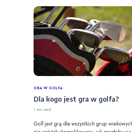
Categories
GRA W GOLFA
Dla kogo jest gra w golfa?
1 min
read
Golf jest grą dla wszystkich grup wiekowych
nie jest tak skomplikowany, jak mogłoby się