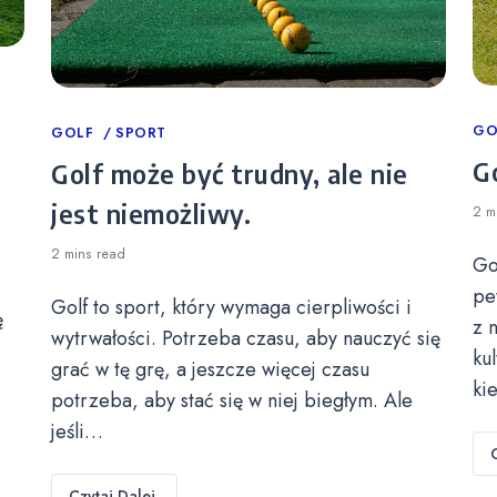
Ca
GO
Categories
GOLF
SPORT
Go
Golf może być trudny, ale nie
jest niemożliwy.
2 m
2 mins
read
Go
pe
Golf to sport, który wymaga cierpliwości i
ę
z 
wytrwałości. Potrzeba czasu, aby nauczyć się
ku
grać w tę grę, a jeszcze więcej czasu
ki
potrzeba, aby stać się w niej biegłym. Ale
jeśli…
Czytaj Dalej