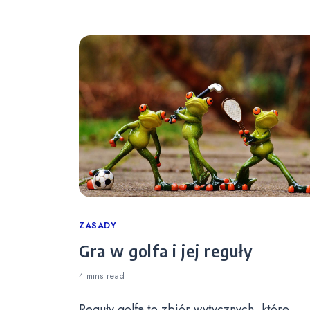
Categories
ZASADY
Gra w golfa i jej reguły
4 mins
read
Reguły golfa to zbiór wytycznych, które