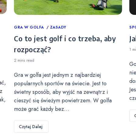
Categories
GRA W GOLFA
ZASADY
Ca
SP
Co to jest golf i co trzeba, aby
Ja
rozpocząć?
1 m
2 mins
read
Go
ni
Gra w golfa jest jednym z najbardziej
do
ać,
popularnych sportów na świecie. Jest to
Je
z
świetny sposób, aby wyjść na zewnątrz i
cz
ak,
cieszyć się świeżym powietrzem. W golfa
może grać każdy bez…
Czytaj Dalej