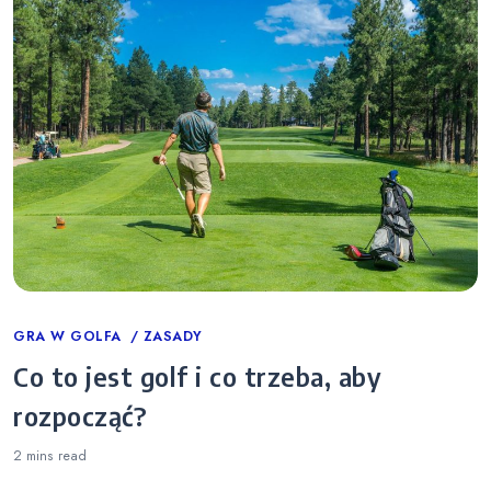
Categories
GRA W GOLFA
ZASADY
Co to jest golf i co trzeba, aby
rozpocząć?
2 mins
read