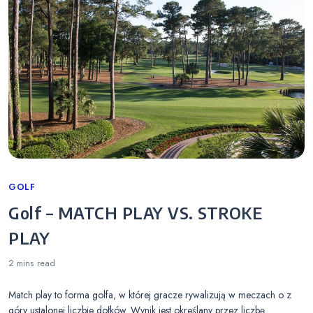
Categories
GOLF
Golf – MATCH PLAY VS. STROKE
PLAY
2 mins
read
Match play to forma golfa, w której gracze rywalizują w meczach o z
góry ustalonej liczbie dołków. Wynik jest określany przez liczbę