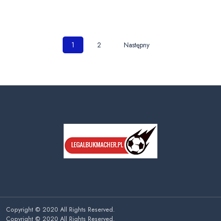
Nawigacja
1
2
Następny
po
wpisach
Copyright © 2020 All Rights Reserved.
Copyright © 2020 All Rights Reserved.