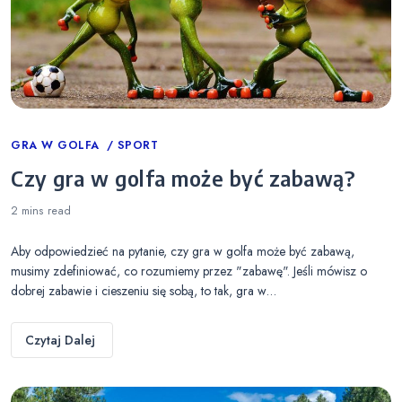
Categories
GRA W GOLFA
SPORT
Czy gra w golfa może być zabawą?
2 mins
read
Aby odpowiedzieć na pytanie, czy gra w golfa może być zabawą,
musimy zdefiniować, co rozumiemy przez "zabawę". Jeśli mówisz o
dobrej zabawie i cieszeniu się sobą, to tak, gra w…
Czytaj Dalej