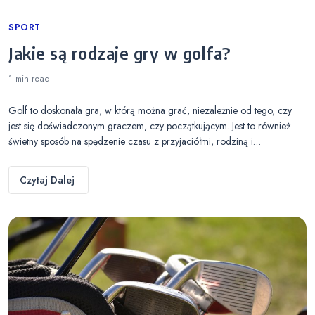
Categories
SPORT
Jakie są rodzaje gry w golfa?
1 min
read
Golf to doskonała gra, w którą można grać, niezależnie od tego, czy
jest się doświadczonym graczem, czy początkującym. Jest to również
świetny sposób na spędzenie czasu z przyjaciółmi, rodziną i…
Czytaj Dalej