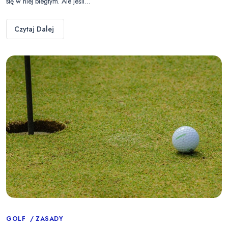
się w niej biegłym. Ale jeśli…
Czytaj Dalej
Categories
GOLF
ZASADY