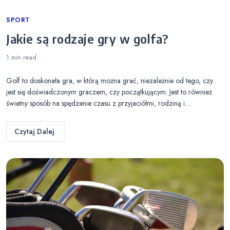
Categories
SPORT
Jakie są rodzaje gry w golfa?
1 min
read
Golf to doskonała gra, w którą można grać, niezależnie od tego, czy
jest się doświadczonym graczem, czy początkującym. Jest to również
świetny sposób na spędzenie czasu z przyjaciółmi, rodziną i…
Czytaj Dalej