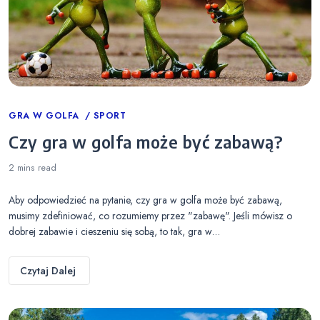
Categories
GRA W GOLFA
SPORT
Czy gra w golfa może być zabawą?
2 mins
read
Aby odpowiedzieć na pytanie, czy gra w golfa może być zabawą,
musimy zdefiniować, co rozumiemy przez "zabawę". Jeśli mówisz o
dobrej zabawie i cieszeniu się sobą, to tak, gra w…
Czytaj Dalej