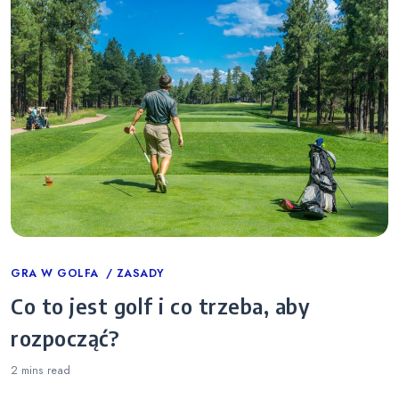
Categories
GRA W GOLFA
ZASADY
Co to jest golf i co trzeba, aby
rozpocząć?
2 mins
read