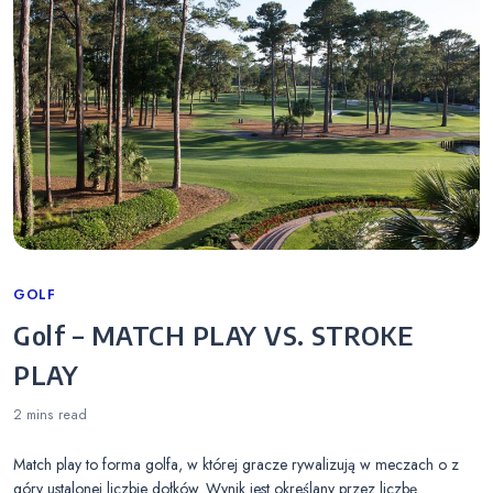
Categories
GOLF
Golf – MATCH PLAY VS. STROKE
PLAY
2 mins
read
Match play to forma golfa, w której gracze rywalizują w meczach o z
góry ustalonej liczbie dołków. Wynik jest określany przez liczbę