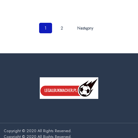
Nawigacja
1
2
Następny
po
wpisach
Copyright © 2020 All Rights Reserved.
Copyright © 2020 All Rights Reserved.