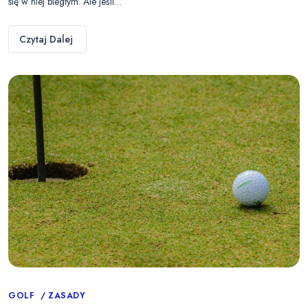
się w niej biegłym. Ale jeśli…
Czytaj Dalej
Categories
GOLF
ZASADY