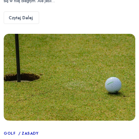
się w niej biegłym. Ale jeśli…
Czytaj Dalej
Categories
GOLF
ZASADY