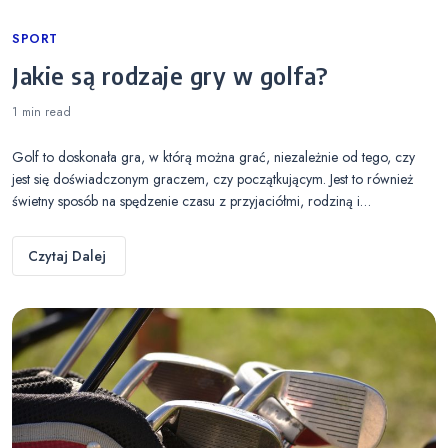
Categories
SPORT
Jakie są rodzaje gry w golfa?
1 min
read
Golf to doskonała gra, w którą można grać, niezależnie od tego, czy
jest się doświadczonym graczem, czy początkującym. Jest to również
świetny sposób na spędzenie czasu z przyjaciółmi, rodziną i…
Czytaj Dalej