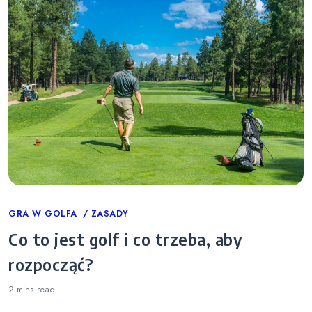
Categories
GRA W GOLFA
ZASADY
Co to jest golf i co trzeba, aby
rozpocząć?
2 mins
read