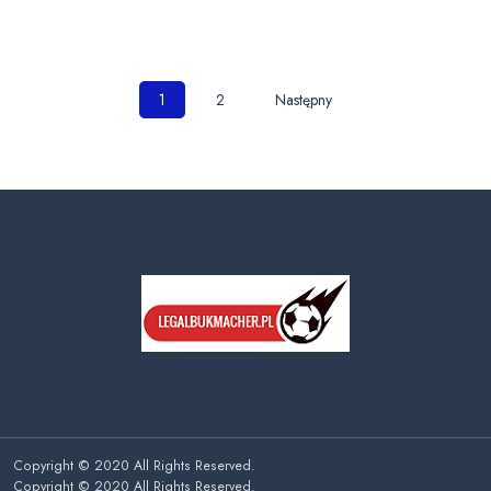
Nawigacja
1
2
Następny
po
wpisach
Copyright © 2020 All Rights Reserved.
Copyright © 2020 All Rights Reserved.