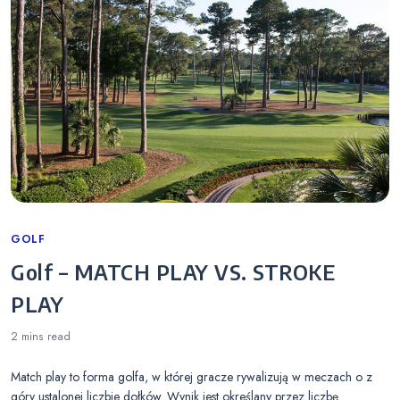
Categories
GOLF
Golf – MATCH PLAY VS. STROKE
PLAY
2 mins
read
Match play to forma golfa, w której gracze rywalizują w meczach o z
góry ustalonej liczbie dołków. Wynik jest określany przez liczbę