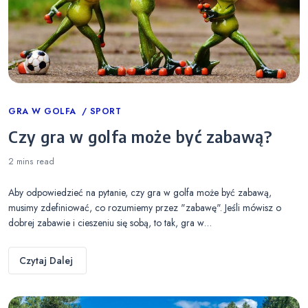
Categories
GRA W GOLFA
SPORT
Czy gra w golfa może być zabawą?
2 mins
read
Aby odpowiedzieć na pytanie, czy gra w golfa może być zabawą,
musimy zdefiniować, co rozumiemy przez "zabawę". Jeśli mówisz o
dobrej zabawie i cieszeniu się sobą, to tak, gra w…
Czytaj Dalej