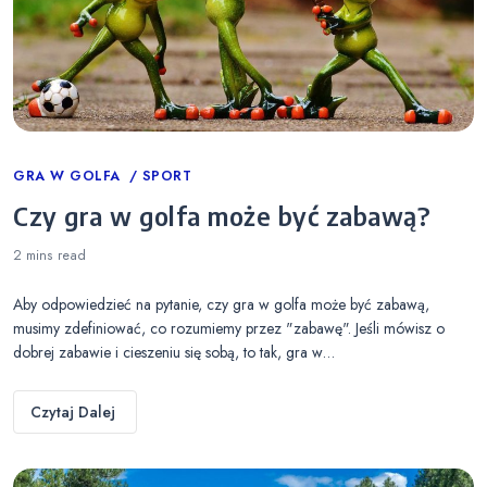
Categories
GRA W GOLFA
SPORT
Czy gra w golfa może być zabawą?
2 mins
read
Aby odpowiedzieć na pytanie, czy gra w golfa może być zabawą,
musimy zdefiniować, co rozumiemy przez "zabawę". Jeśli mówisz o
dobrej zabawie i cieszeniu się sobą, to tak, gra w…
Czytaj Dalej