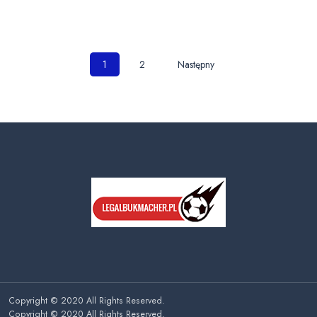
Nawigacja
1
2
Następny
po
wpisach
Copyright © 2020 All Rights Reserved.
Copyright © 2020 All Rights Reserved.