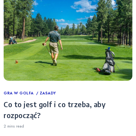
Categories
GRA W GOLFA
ZASADY
Co to jest golf i co trzeba, aby
rozpocząć?
2 mins
read