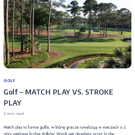
Categories
GOLF
Golf – MATCH PLAY VS. STROKE
PLAY
2 mins
read
Match play to forma golfa, w której gracze rywalizują w meczach o z
góry ustalonej liczbie dołków. Wynik jest określany przez liczbę