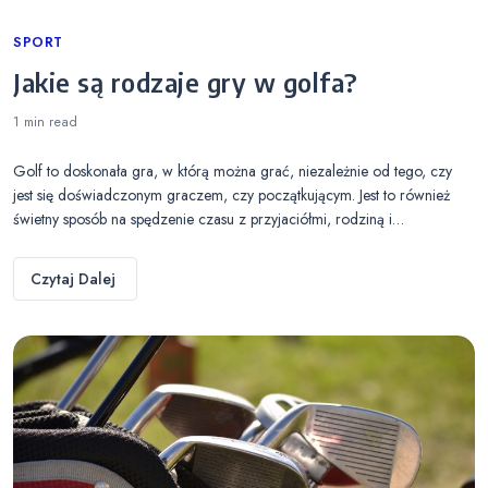
Categories
SPORT
Jakie są rodzaje gry w golfa?
1 min
read
Golf to doskonała gra, w którą można grać, niezależnie od tego, czy
jest się doświadczonym graczem, czy początkującym. Jest to również
świetny sposób na spędzenie czasu z przyjaciółmi, rodziną i…
Czytaj Dalej