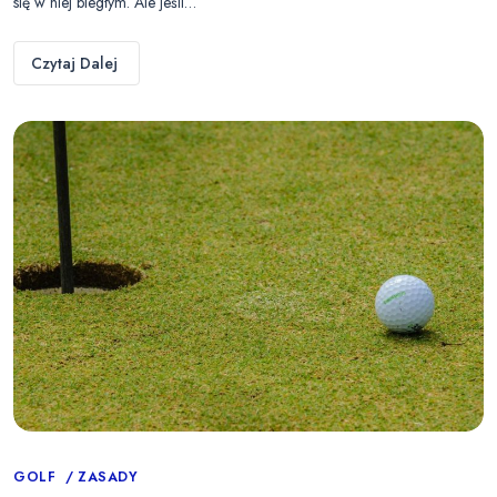
się w niej biegłym. Ale jeśli…
Czytaj Dalej
Categories
GOLF
ZASADY