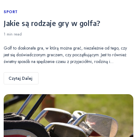
Categories
SPORT
Jakie są rodzaje gry w golfa?
1 min
read
Golf to doskonała gra, w którą można grać, niezależnie od tego, czy
jest się doświadczonym graczem, czy początkującym. Jest to również
świetny sposób na spędzenie czasu z przyjaciółmi, rodziną i…
Czytaj Dalej