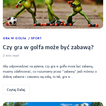
Categories
GRA W GOLFA
SPORT
Czy gra w golfa może być zabawą?
2 mins
read
Aby odpowiedzieć na pytanie, czy gra w golfa może być zabawą,
musimy zdefiniować, co rozumiemy przez "zabawę". Jeśli mówisz o
dobrej zabawie i cieszeniu się sobą, to tak, gra w…
Czytaj Dalej