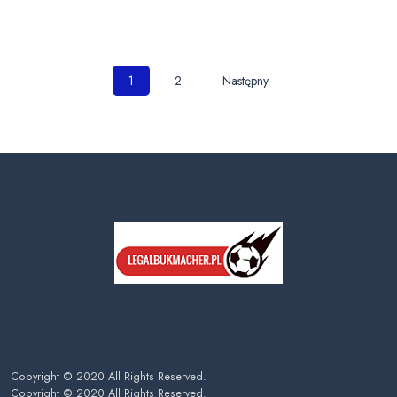
Nawigacja
1
2
Następny
po
wpisach
Copyright © 2020 All Rights Reserved.
Copyright © 2020 All Rights Reserved.