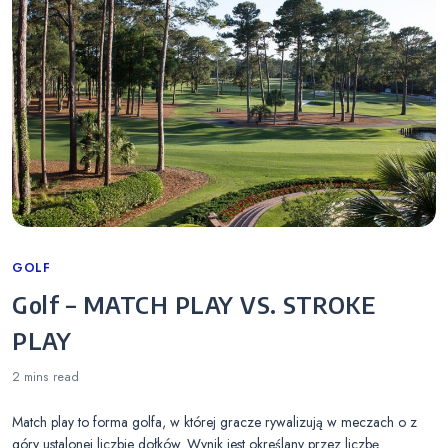
Categories
GOLF
Golf – MATCH PLAY VS. STROKE
PLAY
2 mins
read
Match play to forma golfa, w której gracze rywalizują w meczach o z
góry ustalonej liczbie dołków. Wynik jest określany przez liczbę