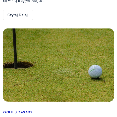
się w niej biegłym. Ale jeśli…
Czytaj Dalej
Categories
GOLF
ZASADY