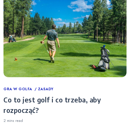
Categories
GRA W GOLFA
ZASADY
Co to jest golf i co trzeba, aby
rozpocząć?
2 mins
read