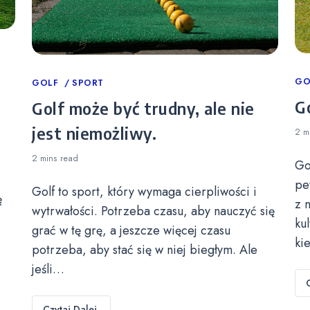
Ca
GO
Categories
GOLF
SPORT
Go
Golf może być trudny, ale nie
jest niemożliwy.
2 m
2 mins
read
Go
pe
Golf to sport, który wymaga cierpliwości i
ę
z 
wytrwałości. Potrzeba czasu, aby nauczyć się
ku
grać w tę grę, a jeszcze więcej czasu
ki
potrzeba, aby stać się w niej biegłym. Ale
jeśli…
Czytaj Dalej