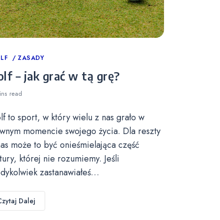
tegories
LF
ZASADY
lf – jak grać w tą grę?
ins
read
lf to sport, w który wielu z nas grało w
wnym momencie swojego życia. Dla reszty
nas może to być onieśmielająca część
ltury, której nie rozumiemy. Jeśli
edykolwiek zastanawiałeś…
Czytaj Dalej