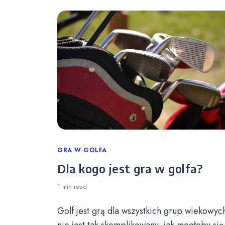
Categories
GRA W GOLFA
Dla kogo jest gra w golfa?
1 min
read
Golf jest grą dla wszystkich grup wiekowych
nie jest tak skomplikowany, jak mogłoby się