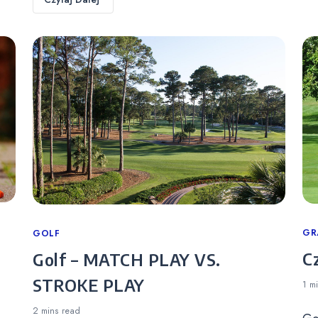
Ca
GR
Categories
GOLF
C
Golf – MATCH PLAY VS.
STROKE PLAY
1 m
2 mins
read