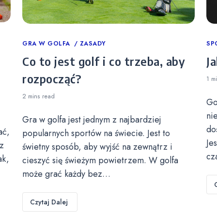
Categories
GRA W GOLFA
ZASADY
Ca
SP
Co to jest golf i co trzeba, aby
Ja
rozpocząć?
1 m
2 mins
read
Go
ni
Gra w golfa jest jednym z najbardziej
do
ać,
popularnych sportów na świecie. Jest to
Je
z
świetny sposób, aby wyjść na zewnątrz i
cz
ak,
cieszyć się świeżym powietrzem. W golfa
może grać każdy bez…
Czytaj Dalej