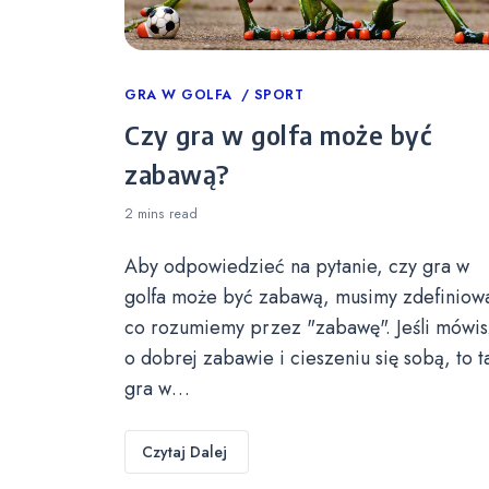
Categories
GRA W GOLFA
SPORT
Czy gra w golfa może być
zabawą?
2 mins
read
Aby odpowiedzieć na pytanie, czy gra w
golfa może być zabawą, musimy zdefiniow
co rozumiemy przez "zabawę". Jeśli mówis
o dobrej zabawie i cieszeniu się sobą, to t
gra w…
Czytaj Dalej