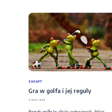
Categories
ZASADY
Gra w golfa i jej reguły
4 mins
read
Reguły golfa to zbiór wytycznych, które