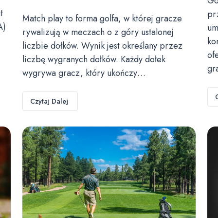
Go
t
pr
Match play to forma golfa, w której gracze
A)
um
rywalizują w meczach o z góry ustalonej
ko
liczbie dołków. Wynik jest określany przez
of
liczbę wygranych dołków. Każdy dołek
gr
wygrywa gracz, który ukończy…
Czytaj Dalej