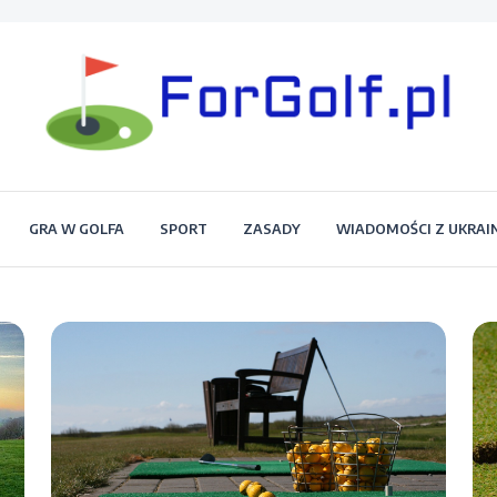
Portal dla każdego miłośnika golfa
Forgolf.pl
GRA W GOLFA
SPORT
ZASADY
WIADOMOŚCI Z UKRAI