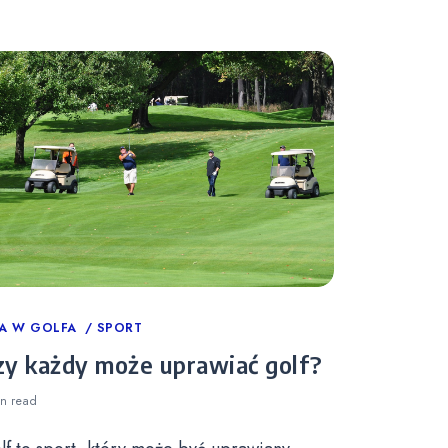
tegories
A W GOLFA
SPORT
zy każdy może uprawiać golf?
in
read