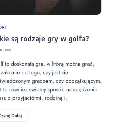
tegories
ORT
kie są rodzaje gry w golfa?
in
read
lf to doskonała gra, w którą można grać,
ezależnie od tego, czy jest się
świadczonym graczem, czy początkującym.
st to również świetny sposób na spędzenie
asu z przyjaciółmi, rodziną i…
Czytaj Dalej