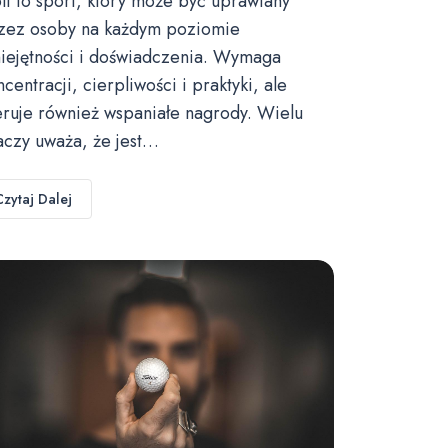
lf to sport, który może być uprawiany
zez osoby na każdym poziomie
iejętności i doświadczenia. Wymaga
ncentracji, cierpliwości i praktyki, ale
eruje również wspaniałe nagrody. Wielu
aczy uważa, że jest…
Czytaj Dalej