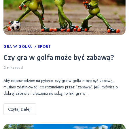
Categories
GRA W GOLFA
SPORT
Czy gra w golfa może być zabawą?
2 mins
read
Aby odpowiedzieć na pytanie, czy gra w golfa może być zabawą,
musimy zdefiniować, co rozumiemy przez "zabawę". Jeśli mówisz o
dobrej zabawie i cieszeniu się sobą, to tak, gra w…
Czytaj Dalej