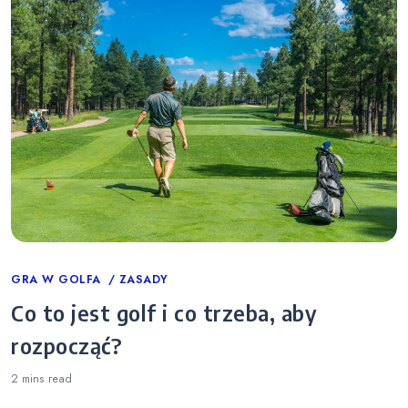
Categories
GRA W GOLFA
ZASADY
Co to jest golf i co trzeba, aby
rozpocząć?
2 mins
read