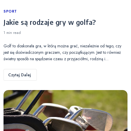
Categories
SPORT
Jakie są rodzaje gry w golfa?
1 min
read
Golf to doskonała gra, w którą można grać, niezależnie od tego, czy
jest się doświadczonym graczem, czy początkującym. Jest to również
świetny sposób na spędzenie czasu z przyjaciółmi, rodziną i…
Czytaj Dalej