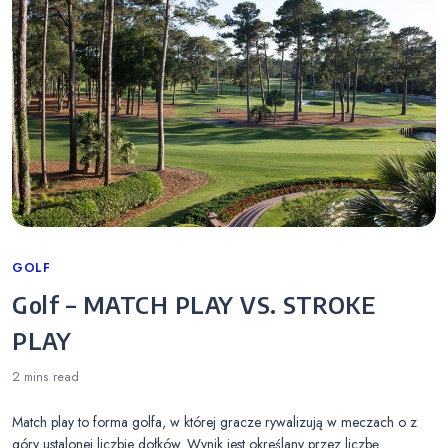
Categories
GOLF
Golf – MATCH PLAY VS. STROKE
PLAY
2 mins
read
Match play to forma golfa, w której gracze rywalizują w meczach o z
góry ustalonej liczbie dołków. Wynik jest określany przez liczbę