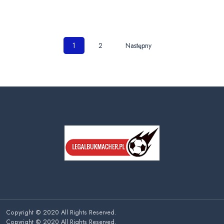
Nawigacja
1
2
Następny
po
wpisach
Copyright © 2020 All Rights Reserved.
Copyright © 2020 All Rights Reserved.