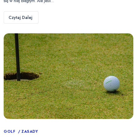
się w niej biegłym. Ale jeśli…
Czytaj Dalej
Categories
GOLF
ZASADY