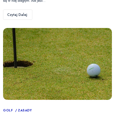
się w niej biegłym. Ale jeśli…
Czytaj Dalej
Categories
GOLF
ZASADY