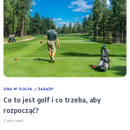
Categories
GRA W GOLFA
ZASADY
Co to jest golf i co trzeba, aby
rozpocząć?
2 mins
read