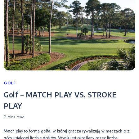
Categories
GOLF
Golf – MATCH PLAY VS. STROKE
PLAY
2 mins
read
Match play to forma golfa, w której gracze rywalizują w meczach o z
góry ustalonej liczbie dołków. Wynik jest określany przez liczbę