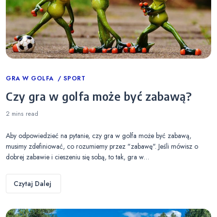
Categories
GRA W GOLFA
SPORT
Czy gra w golfa może być zabawą?
2 mins
read
Aby odpowiedzieć na pytanie, czy gra w golfa może być zabawą,
musimy zdefiniować, co rozumiemy przez "zabawę". Jeśli mówisz o
dobrej zabawie i cieszeniu się sobą, to tak, gra w…
Czytaj Dalej