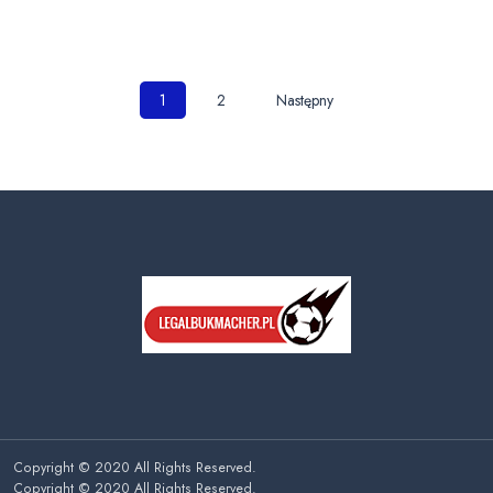
Nawigacja
1
2
Następny
po
wpisach
Copyright © 2020 All Rights Reserved.
Copyright © 2020 All Rights Reserved.