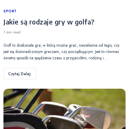
Categories
SPORT
Jakie są rodzaje gry w golfa?
1 min
read
Golf to doskonała gra, w którą można grać, niezależnie od tego, czy
jest się doświadczonym graczem, czy początkującym. Jest to również
świetny sposób na spędzenie czasu z przyjaciółmi, rodziną i…
Czytaj Dalej