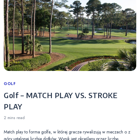
Categories
GOLF
Golf – MATCH PLAY VS. STROKE
PLAY
2 mins
read
Match play to forma golfa, w której gracze rywalizują w meczach o z
góry ustalonej liczbie dołków. Wynik jest określany przez liczbę