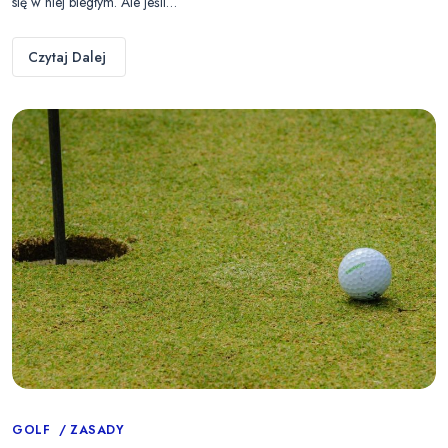
się w niej biegłym. Ale jeśli…
Czytaj Dalej
Categories
GOLF
ZASADY