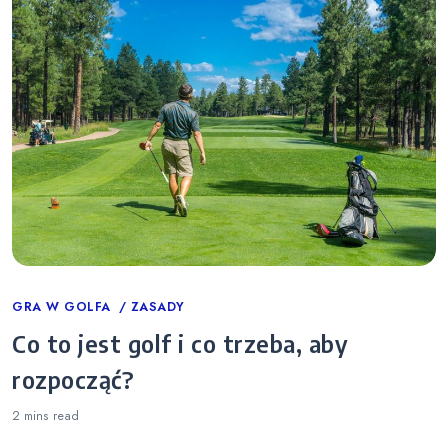
Categories
GRA W GOLFA
ZASADY
Co to jest golf i co trzeba, aby
rozpocząć?
2 mins
read