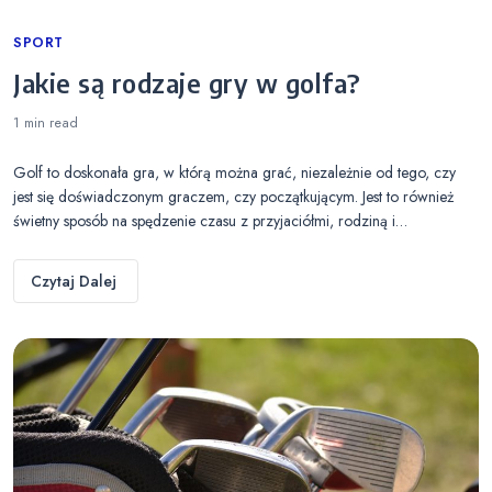
Categories
SPORT
Jakie są rodzaje gry w golfa?
1 min
read
Golf to doskonała gra, w którą można grać, niezależnie od tego, czy
jest się doświadczonym graczem, czy początkującym. Jest to również
świetny sposób na spędzenie czasu z przyjaciółmi, rodziną i…
Czytaj Dalej