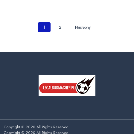
Nawigacja
1
2
Następny
po
wpisach
Copyright © 2020 All Rights Reserved.
Copyright © 2020 All Rights Reserved.