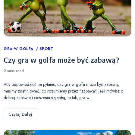
Categories
GRA W GOLFA
SPORT
Czy gra w golfa może być zabawą?
2 mins
read
Aby odpowiedzieć na pytanie, czy gra w golfa może być zabawą,
musimy zdefiniować, co rozumiemy przez "zabawę". Jeśli mówisz o
dobrej zabawie i cieszeniu się sobą, to tak, gra w…
Czytaj Dalej