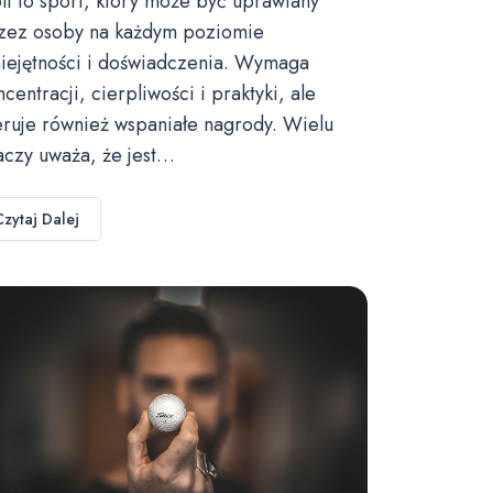
lf to sport, który może być uprawiany
zez osoby na każdym poziomie
iejętności i doświadczenia. Wymaga
ncentracji, cierpliwości i praktyki, ale
eruje również wspaniałe nagrody. Wielu
aczy uważa, że jest…
Czytaj Dalej