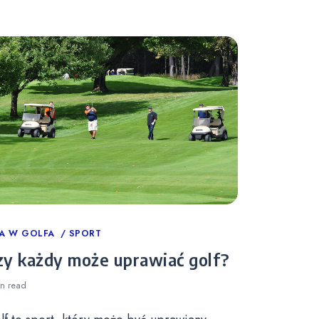
tegories
A W GOLFA
SPORT
zy każdy może uprawiać golf?
in
read