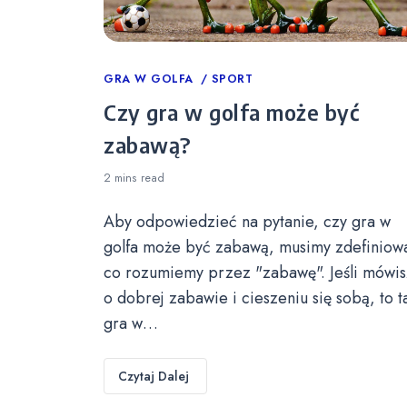
Categories
GRA W GOLFA
SPORT
Czy gra w golfa może być
zabawą?
2 mins
read
Aby odpowiedzieć na pytanie, czy gra w
golfa może być zabawą, musimy zdefiniow
co rozumiemy przez "zabawę". Jeśli mówis
o dobrej zabawie i cieszeniu się sobą, to t
gra w…
Czytaj Dalej