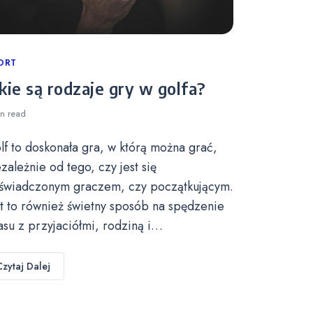
tegories
ORT
kie są rodzaje gry w golfa?
in
read
lf to doskonała gra, w którą można grać,
ezależnie od tego, czy jest się
świadczonym graczem, czy początkującym.
st to również świetny sposób na spędzenie
asu z przyjaciółmi, rodziną i…
Czytaj Dalej