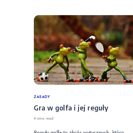
Categories
ZASADY
Gra w golfa i jej reguły
4 mins
read
Reguły golfa to zbiór wytycznych, które