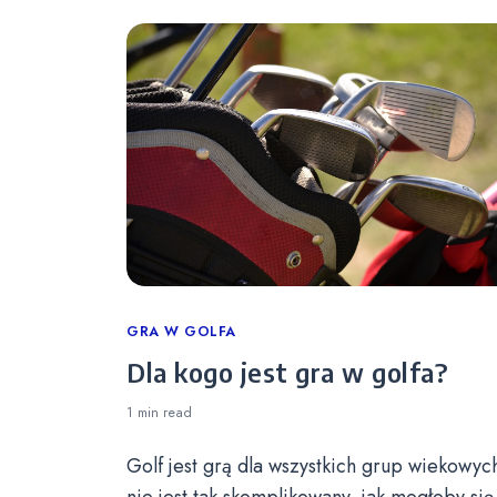
Categories
GRA W GOLFA
Dla kogo jest gra w golfa?
1 min
read
Golf jest grą dla wszystkich grup wiekowych
nie jest tak skomplikowany, jak mogłoby się