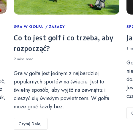
Categories
GRA W GOLFA
ZASADY
Ca
SP
Co to jest golf i co trzeba, aby
Ja
rozpocząć?
1 m
2 mins
read
Go
ni
Gra w golfa jest jednym z najbardziej
do
ać,
popularnych sportów na świecie. Jest to
Je
z
świetny sposób, aby wyjść na zewnątrz i
cz
ak,
cieszyć się świeżym powietrzem. W golfa
może grać każdy bez…
Czytaj Dalej