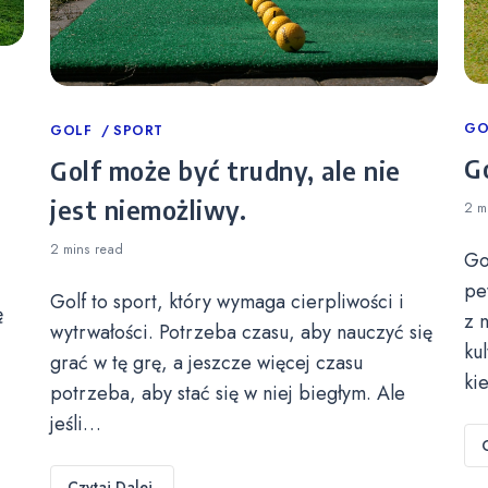
Ca
GO
Categories
GOLF
SPORT
Go
Golf może być trudny, ale nie
jest niemożliwy.
2 m
2 mins
read
Go
pe
Golf to sport, który wymaga cierpliwości i
ę
z 
wytrwałości. Potrzeba czasu, aby nauczyć się
ku
grać w tę grę, a jeszcze więcej czasu
ki
potrzeba, aby stać się w niej biegłym. Ale
jeśli…
Czytaj Dalej