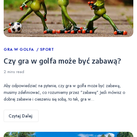
Categories
GRA W GOLFA
SPORT
Czy gra w golfa może być zabawą?
2 mins
read
Aby odpowiedzieć na pytanie, czy gra w golfa może być zabawą,
musimy zdefiniować, co rozumiemy przez "zabawę". Jeśli mówisz o
dobrej zabawie i cieszeniu się sobą, to tak, gra w…
Czytaj Dalej