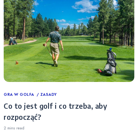
Categories
GRA W GOLFA
ZASADY
Co to jest golf i co trzeba, aby
rozpocząć?
2 mins
read