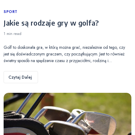
Categories
SPORT
Jakie są rodzaje gry w golfa?
1 min
read
Golf to doskonała gra, w którą można grać, niezależnie od tego, czy
jest się doświadczonym graczem, czy początkującym. Jest to również
świetny sposób na spędzenie czasu z przyjaciółmi, rodziną i…
Czytaj Dalej