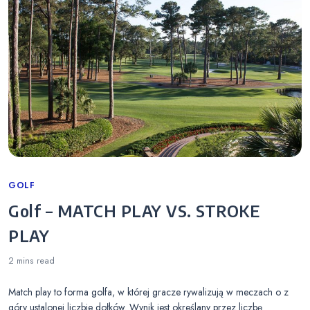
Categories
GOLF
Golf – MATCH PLAY VS. STROKE
PLAY
2 mins
read
Match play to forma golfa, w której gracze rywalizują w meczach o z
góry ustalonej liczbie dołków. Wynik jest określany przez liczbę