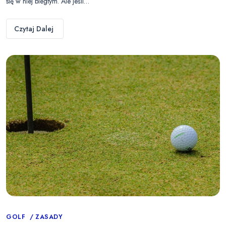
się w niej biegłym. Ale jeśli…
Czytaj Dalej
Categories
GOLF
ZASADY