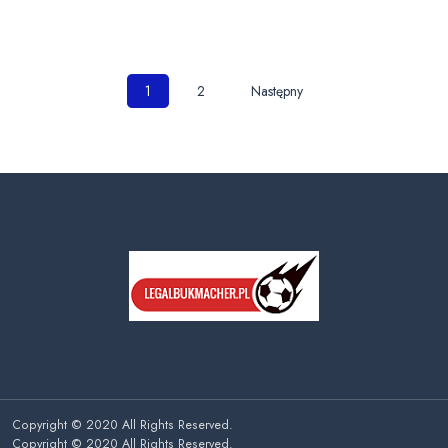
Nawigacja
1
2
Następny
po
wpisach
Copyright © 2020 All Rights Reserved.
Copyright © 2020 All Rights Reserved.