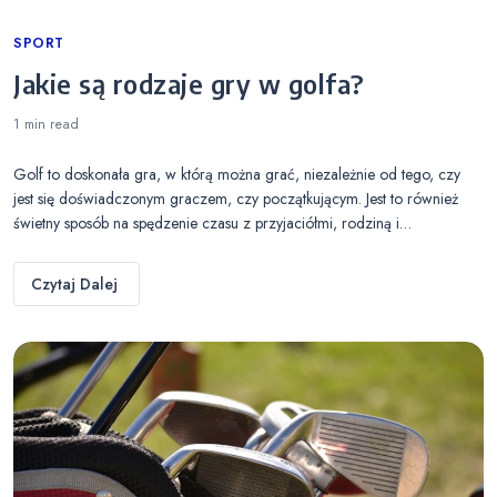
Categories
SPORT
Jakie są rodzaje gry w golfa?
1 min
read
Golf to doskonała gra, w którą można grać, niezależnie od tego, czy
jest się doświadczonym graczem, czy początkującym. Jest to również
świetny sposób na spędzenie czasu z przyjaciółmi, rodziną i…
Czytaj Dalej