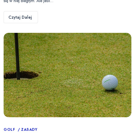
się w niej biegłym. Ale jeśli…
Czytaj Dalej
Categories
GOLF
ZASADY