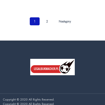
Nawigacja
1
2
Następny
po
wpisach
Copyright © 2020 All Rights Reserved.
Copyright © 2020 All Rights Reserved.