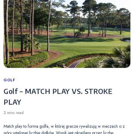
Categories
GOLF
Golf – MATCH PLAY VS. STROKE
PLAY
2 mins
read
Match play to forma golfa, w której gracze rywalizują w meczach o z
góry ustalonej liczbie dołków. Wynik jest określany przez liczbę