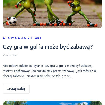
Categories
GRA W GOLFA
SPORT
Czy gra w golfa może być zabawą?
2 mins
read
Aby odpowiedzieć na pytanie, czy gra w golfa może być zabawą,
musimy zdefiniować, co rozumiemy przez "zabawę". Jeśli mówisz o
dobrej zabawie i cieszeniu się sobą, to tak, gra w…
Czytaj Dalej