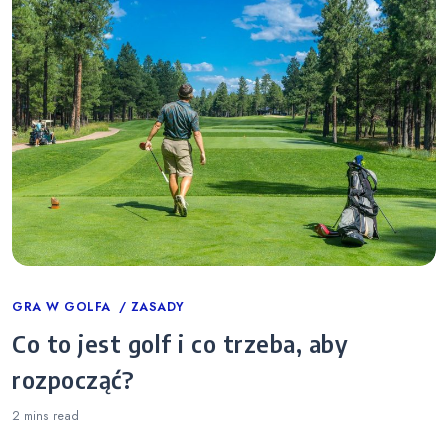
Categories
GRA W GOLFA
ZASADY
Co to jest golf i co trzeba, aby
rozpocząć?
2 mins
read