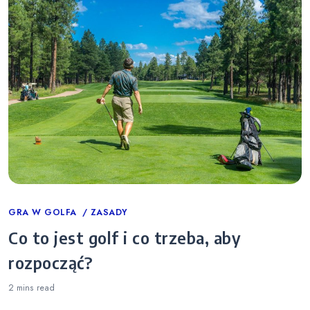
Categories
GRA W GOLFA
ZASADY
Co to jest golf i co trzeba, aby
rozpocząć?
2 mins
read