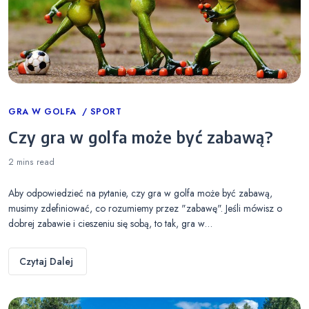
Categories
GRA W GOLFA
SPORT
Czy gra w golfa może być zabawą?
2 mins
read
Aby odpowiedzieć na pytanie, czy gra w golfa może być zabawą,
musimy zdefiniować, co rozumiemy przez "zabawę". Jeśli mówisz o
dobrej zabawie i cieszeniu się sobą, to tak, gra w…
Czytaj Dalej