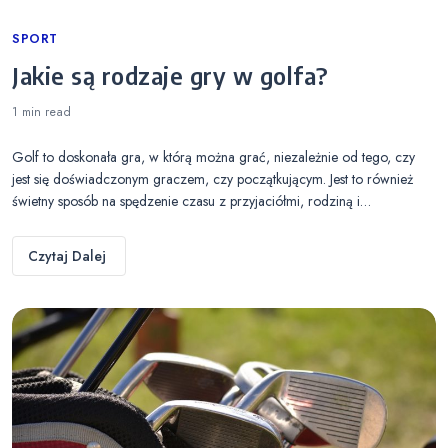
Categories
SPORT
Jakie są rodzaje gry w golfa?
1 min
read
Golf to doskonała gra, w którą można grać, niezależnie od tego, czy
jest się doświadczonym graczem, czy początkującym. Jest to również
świetny sposób na spędzenie czasu z przyjaciółmi, rodziną i…
Czytaj Dalej