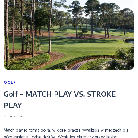
Categories
GOLF
Golf – MATCH PLAY VS. STROKE
PLAY
2 mins
read
Match play to forma golfa, w której gracze rywalizują w meczach o z
góry ustalonej liczbie dołków. Wynik jest określany przez liczbę