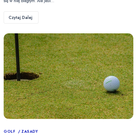
się w niej biegłym. Ale jeśli…
Czytaj Dalej
Categories
GOLF
ZASADY