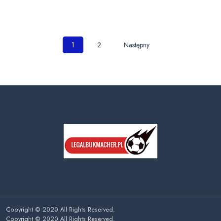
Nawigacja
1
2
Następny
po
wpisach
Copyright © 2020 All Rights Reserved.
Copyright © 2020 All Rights Reserved.