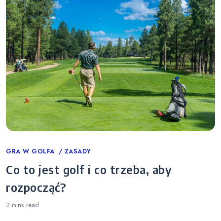
Categories
GRA W GOLFA
ZASADY
Co to jest golf i co trzeba, aby
rozpocząć?
2 mins
read