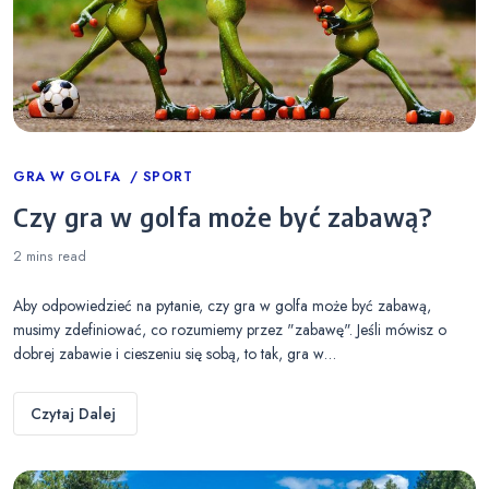
Categories
GRA W GOLFA
SPORT
Czy gra w golfa może być zabawą?
2 mins
read
Aby odpowiedzieć na pytanie, czy gra w golfa może być zabawą,
musimy zdefiniować, co rozumiemy przez "zabawę". Jeśli mówisz o
dobrej zabawie i cieszeniu się sobą, to tak, gra w…
Czytaj Dalej