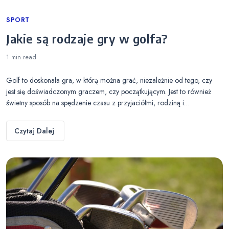
Categories
SPORT
Jakie są rodzaje gry w golfa?
1 min
read
Golf to doskonała gra, w którą można grać, niezależnie od tego, czy
jest się doświadczonym graczem, czy początkującym. Jest to również
świetny sposób na spędzenie czasu z przyjaciółmi, rodziną i…
Czytaj Dalej