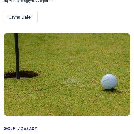
się w niej biegłym. Ale jeśli…
Czytaj Dalej
Categories
GOLF
ZASADY