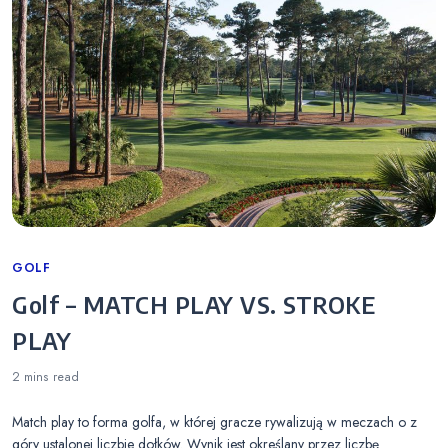
Categories
GOLF
Golf – MATCH PLAY VS. STROKE
PLAY
2 mins
read
Match play to forma golfa, w której gracze rywalizują w meczach o z
góry ustalonej liczbie dołków. Wynik jest określany przez liczbę