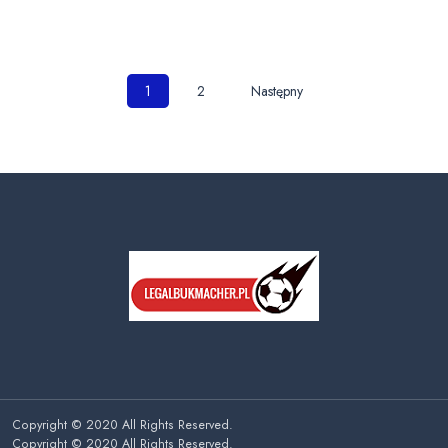
Nawigacja
1
2
Następny
po
wpisach
Copyright © 2020 All Rights Reserved.
Copyright © 2020 All Rights Reserved.