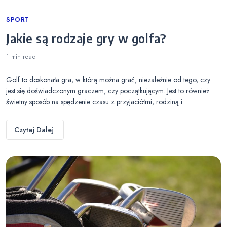
Categories
SPORT
Jakie są rodzaje gry w golfa?
1 min
read
Golf to doskonała gra, w którą można grać, niezależnie od tego, czy
jest się doświadczonym graczem, czy początkującym. Jest to również
świetny sposób na spędzenie czasu z przyjaciółmi, rodziną i…
Czytaj Dalej