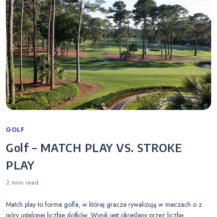
Categories
GOLF
Golf – MATCH PLAY VS. STROKE
PLAY
2 mins
read
Match play to forma golfa, w której gracze rywalizują w meczach o z
góry ustalonej liczbie dołków. Wynik jest określany przez liczbę