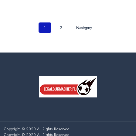
Nawigacja
1
2
Następny
po
wpisach
Copyright © 2020 All Rights Reserved.
Copyright © 2020 All Rights Reserved.