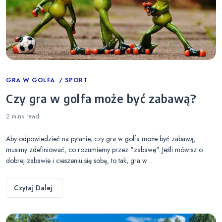
Categories
GRA W GOLFA
SPORT
Czy gra w golfa może być zabawą?
2 mins
read
Aby odpowiedzieć na pytanie, czy gra w golfa może być zabawą,
musimy zdefiniować, co rozumiemy przez "zabawę". Jeśli mówisz o
dobrej zabawie i cieszeniu się sobą, to tak, gra w…
Czytaj Dalej