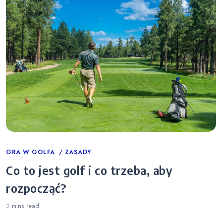
Categories
GRA W GOLFA
ZASADY
Co to jest golf i co trzeba, aby
rozpocząć?
2 mins
read