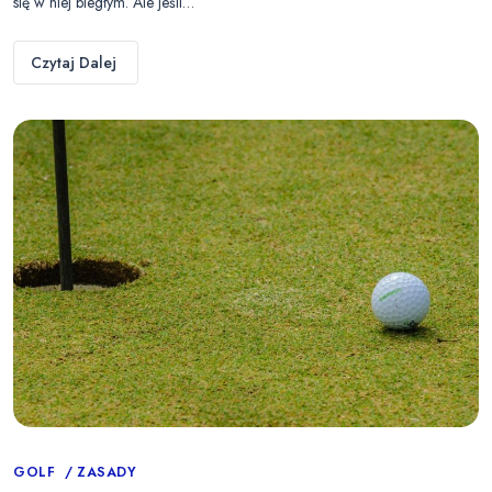
się w niej biegłym. Ale jeśli…
Czytaj Dalej
Categories
GOLF
ZASADY