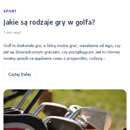
Categories
SPORT
Jakie są rodzaje gry w golfa?
1 min
read
Golf to doskonała gra, w którą można grać, niezależnie od tego, czy
jest się doświadczonym graczem, czy początkującym. Jest to również
świetny sposób na spędzenie czasu z przyjaciółmi, rodziną i…
Czytaj Dalej