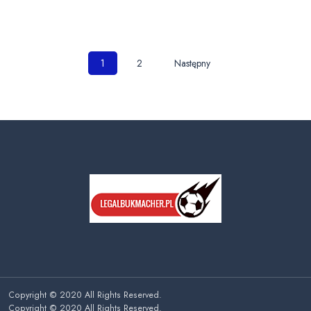
Nawigacja
1
2
Następny
po
wpisach
Copyright © 2020 All Rights Reserved.
Copyright © 2020 All Rights Reserved.