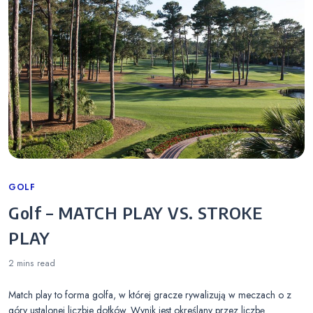
Categories
GOLF
Golf – MATCH PLAY VS. STROKE
PLAY
2 mins
read
Match play to forma golfa, w której gracze rywalizują w meczach o z
góry ustalonej liczbie dołków. Wynik jest określany przez liczbę