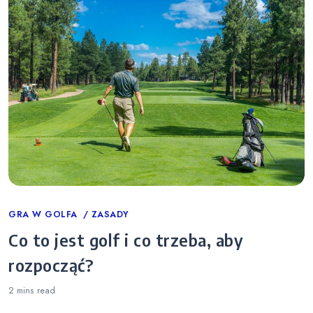
Categories
GRA W GOLFA
ZASADY
Co to jest golf i co trzeba, aby
rozpocząć?
2 mins
read