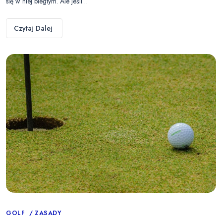
się w niej biegłym. Ale jeśli…
Czytaj Dalej
Categories
GOLF
ZASADY