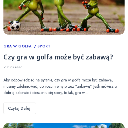
Categories
GRA W GOLFA
SPORT
Czy gra w golfa może być zabawą?
2 mins
read
Aby odpowiedzieć na pytanie, czy gra w golfa może być zabawą,
musimy zdefiniować, co rozumiemy przez "zabawę". Jeśli mówisz o
dobrej zabawie i cieszeniu się sobą, to tak, gra w…
Czytaj Dalej