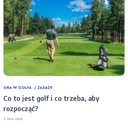
Categories
GRA W GOLFA
ZASADY
Co to jest golf i co trzeba, aby
rozpocząć?
2 mins
read