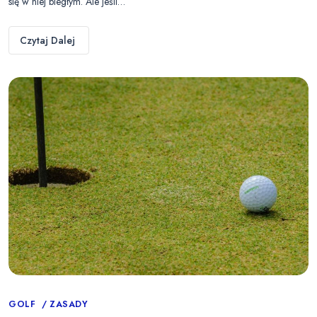
się w niej biegłym. Ale jeśli…
Czytaj Dalej
Categories
GOLF
ZASADY