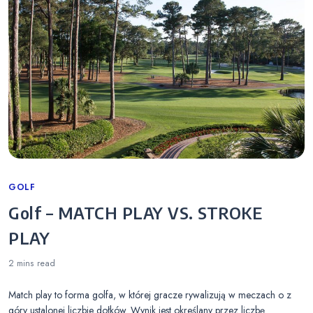
Categories
GOLF
Golf – MATCH PLAY VS. STROKE
PLAY
2 mins
read
Match play to forma golfa, w której gracze rywalizują w meczach o z
góry ustalonej liczbie dołków. Wynik jest określany przez liczbę