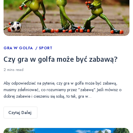
Categories
GRA W GOLFA
SPORT
Czy gra w golfa może być zabawą?
2 mins
read
Aby odpowiedzieć na pytanie, czy gra w golfa może być zabawą,
musimy zdefiniować, co rozumiemy przez "zabawę". Jeśli mówisz o
dobrej zabawie i cieszeniu się sobą, to tak, gra w…
Czytaj Dalej