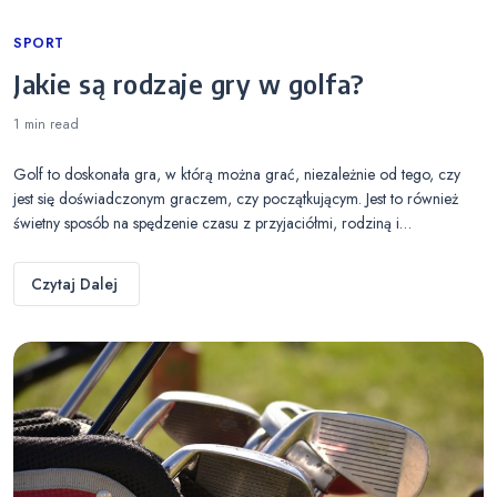
Categories
SPORT
Jakie są rodzaje gry w golfa?
1 min
read
Golf to doskonała gra, w którą można grać, niezależnie od tego, czy
jest się doświadczonym graczem, czy początkującym. Jest to również
świetny sposób na spędzenie czasu z przyjaciółmi, rodziną i…
Czytaj Dalej