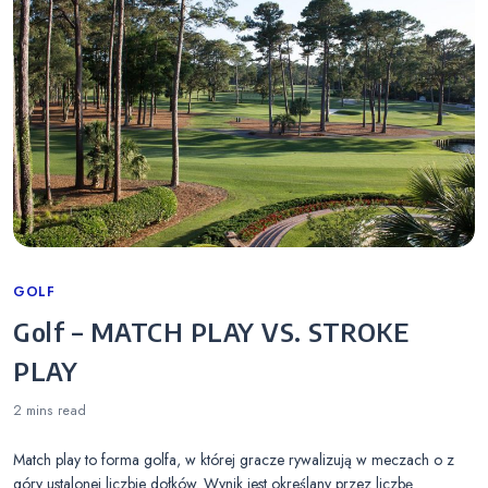
Categories
GOLF
Golf – MATCH PLAY VS. STROKE
PLAY
2 mins
read
Match play to forma golfa, w której gracze rywalizują w meczach o z
góry ustalonej liczbie dołków. Wynik jest określany przez liczbę