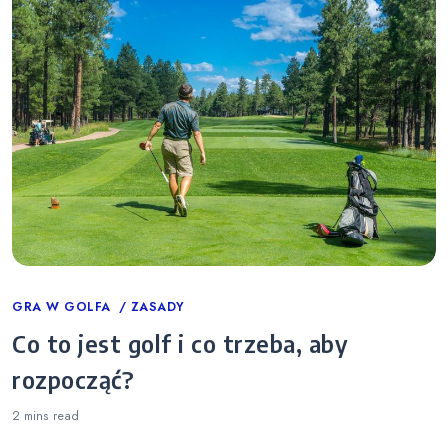
Categories
GRA W GOLFA
ZASADY
Co to jest golf i co trzeba, aby
rozpocząć?
2 mins
read