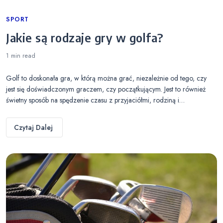
Categories
SPORT
Jakie są rodzaje gry w golfa?
1 min
read
Golf to doskonała gra, w którą można grać, niezależnie od tego, czy
jest się doświadczonym graczem, czy początkującym. Jest to również
świetny sposób na spędzenie czasu z przyjaciółmi, rodziną i…
Czytaj Dalej