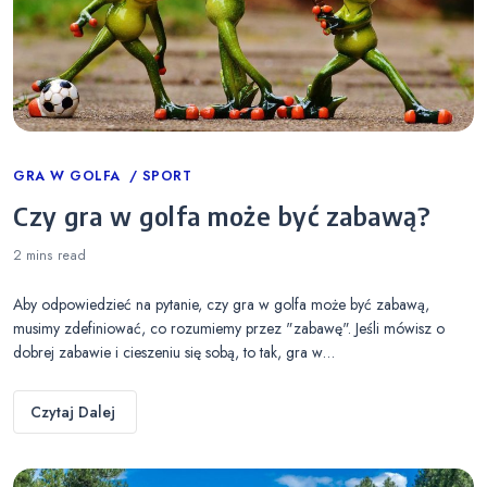
Categories
GRA W GOLFA
SPORT
Czy gra w golfa może być zabawą?
2 mins
read
Aby odpowiedzieć na pytanie, czy gra w golfa może być zabawą,
musimy zdefiniować, co rozumiemy przez "zabawę". Jeśli mówisz o
dobrej zabawie i cieszeniu się sobą, to tak, gra w…
Czytaj Dalej