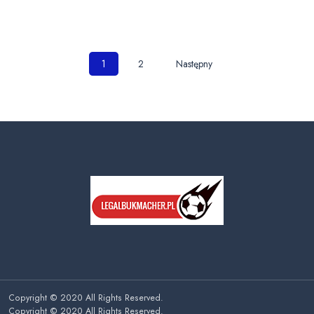
Nawigacja
1
2
Następny
po
wpisach
Copyright © 2020 All Rights Reserved.
Copyright © 2020 All Rights Reserved.