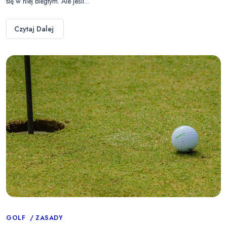
się w niej biegłym. Ale jeśli…
Czytaj Dalej
Categories
GOLF
ZASADY