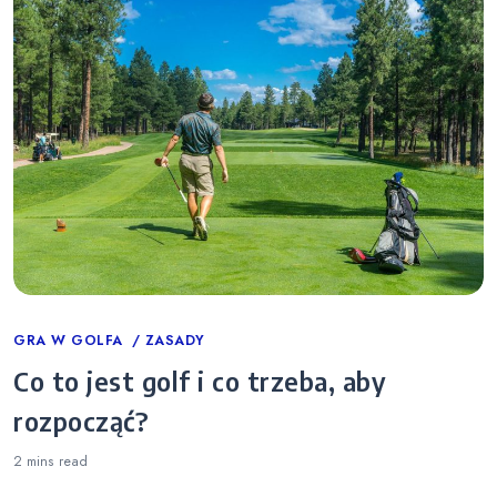
Categories
GRA W GOLFA
ZASADY
Co to jest golf i co trzeba, aby
rozpocząć?
2 mins
read