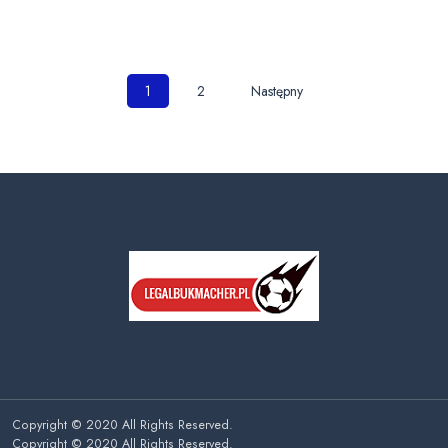
Nawigacja
1
2
Następny
po
wpisach
Copyright © 2020 All Rights Reserved.
Copyright © 2020 All Rights Reserved.