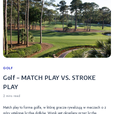
Categories
GOLF
Golf – MATCH PLAY VS. STROKE
PLAY
2 mins
read
Match play to forma golfa, w której gracze rywalizują w meczach o z
góry ustalonej liczbie dołków. Wynik jest określany przez liczbę