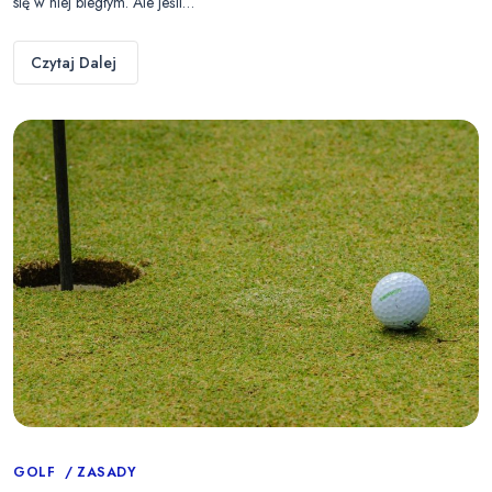
się w niej biegłym. Ale jeśli…
Czytaj Dalej
Categories
GOLF
ZASADY