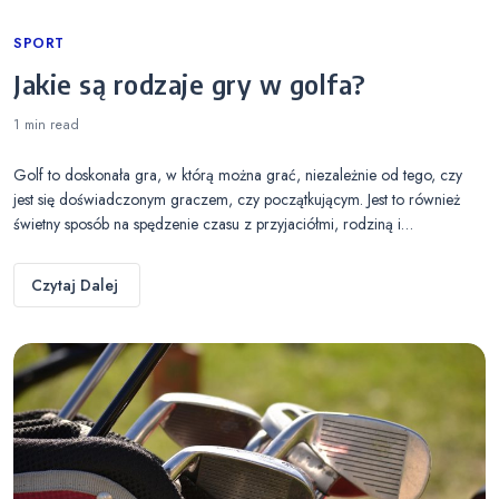
Categories
SPORT
Jakie są rodzaje gry w golfa?
1 min
read
Golf to doskonała gra, w którą można grać, niezależnie od tego, czy
jest się doświadczonym graczem, czy początkującym. Jest to również
świetny sposób na spędzenie czasu z przyjaciółmi, rodziną i…
Czytaj Dalej