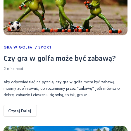
Categories
GRA W GOLFA
SPORT
Czy gra w golfa może być zabawą?
2 mins
read
Aby odpowiedzieć na pytanie, czy gra w golfa może być zabawą,
musimy zdefiniować, co rozumiemy przez "zabawę". Jeśli mówisz o
dobrej zabawie i cieszeniu się sobą, to tak, gra w…
Czytaj Dalej