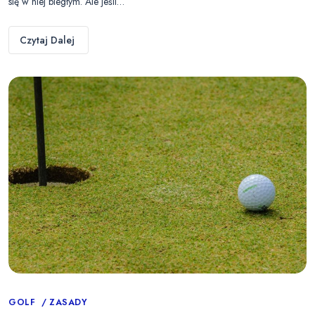
się w niej biegłym. Ale jeśli…
Czytaj Dalej
Categories
GOLF
ZASADY