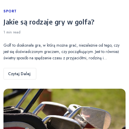
Categories
SPORT
Jakie są rodzaje gry w golfa?
1 min
read
Golf to doskonała gra, w którą można grać, niezależnie od tego, czy
jest się doświadczonym graczem, czy początkującym. Jest to również
świetny sposób na spędzenie czasu z przyjaciółmi, rodziną i…
Czytaj Dalej