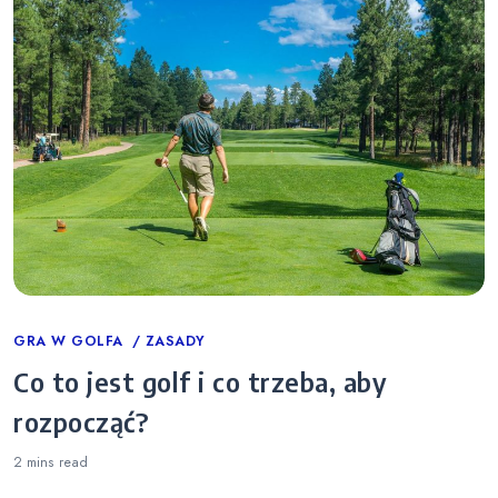
Categories
GRA W GOLFA
ZASADY
Co to jest golf i co trzeba, aby
rozpocząć?
2 mins
read