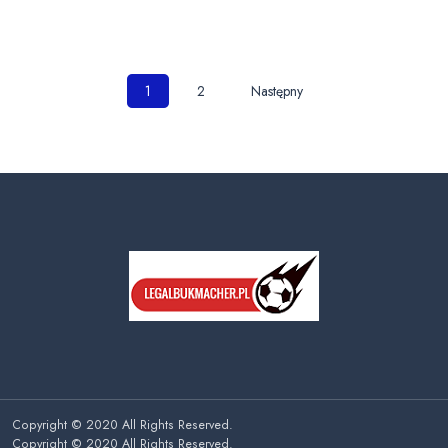
Nawigacja
1
2
Następny
po
wpisach
Copyright © 2020 All Rights Reserved.
Copyright © 2020 All Rights Reserved.