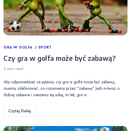
Categories
GRA W GOLFA
SPORT
Czy gra w golfa może być zabawą?
2 mins
read
Aby odpowiedzieć na pytanie, czy gra w golfa może być zabawą,
musimy zdefiniować, co rozumiemy przez "zabawę". Jeśli mówisz o
dobrej zabawie i cieszeniu się sobą, to tak, gra w…
Czytaj Dalej