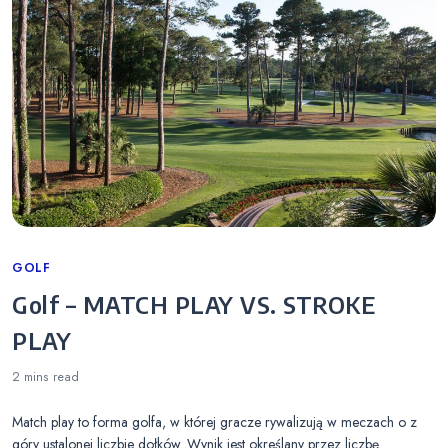
Categories
GOLF
Golf – MATCH PLAY VS. STROKE
PLAY
2 mins
read
Match play to forma golfa, w której gracze rywalizują w meczach o z
góry ustalonej liczbie dołków. Wynik jest określany przez liczbę