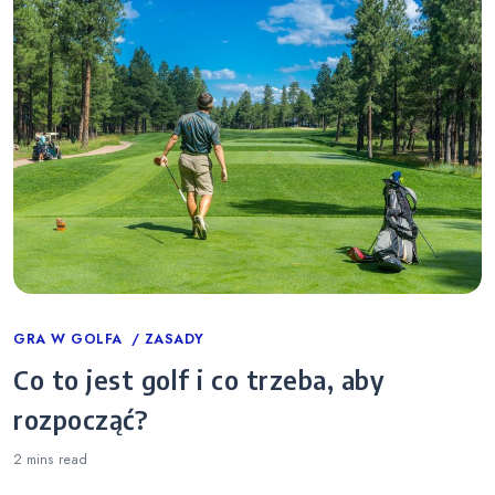
Categories
GRA W GOLFA
ZASADY
Co to jest golf i co trzeba, aby
rozpocząć?
2 mins
read