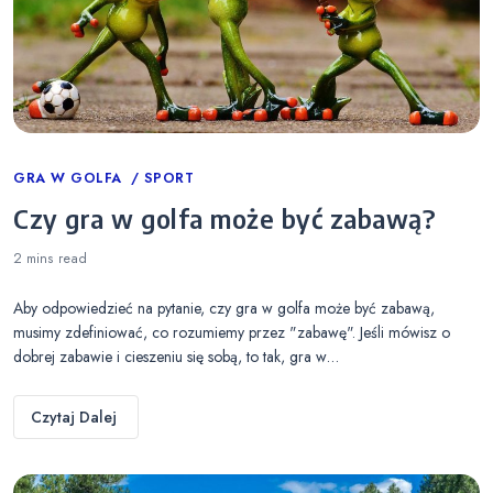
Categories
GRA W GOLFA
SPORT
Czy gra w golfa może być zabawą?
2 mins
read
Aby odpowiedzieć na pytanie, czy gra w golfa może być zabawą,
musimy zdefiniować, co rozumiemy przez "zabawę". Jeśli mówisz o
dobrej zabawie i cieszeniu się sobą, to tak, gra w…
Czytaj Dalej