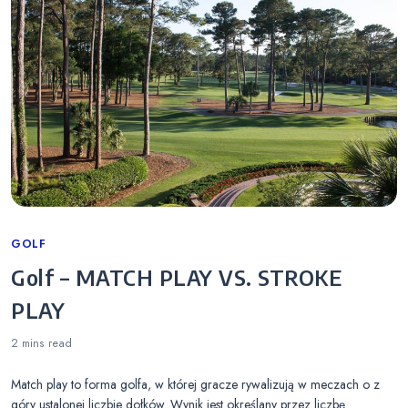
Categories
GOLF
Golf – MATCH PLAY VS. STROKE
PLAY
2 mins
read
Match play to forma golfa, w której gracze rywalizują w meczach o z
góry ustalonej liczbie dołków. Wynik jest określany przez liczbę