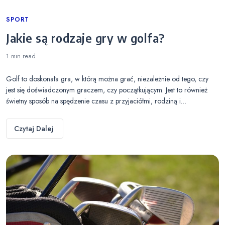
Categories
SPORT
Jakie są rodzaje gry w golfa?
1 min
read
Golf to doskonała gra, w którą można grać, niezależnie od tego, czy
jest się doświadczonym graczem, czy początkującym. Jest to również
świetny sposób na spędzenie czasu z przyjaciółmi, rodziną i…
Czytaj Dalej