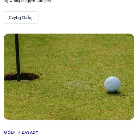
się w niej biegłym. Ale jeśli…
Czytaj Dalej
Categories
GOLF
ZASADY