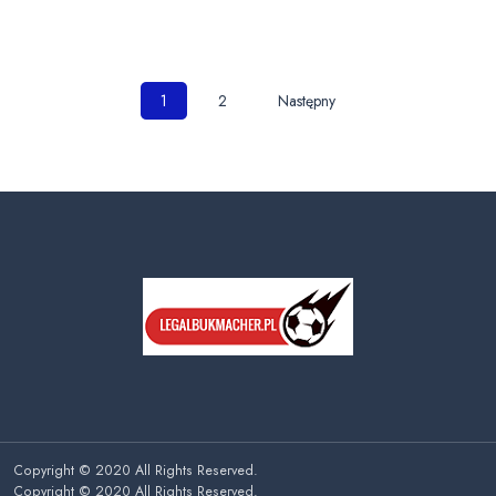
Nawigacja
1
2
Następny
po
wpisach
Copyright © 2020 All Rights Reserved.
Copyright © 2020 All Rights Reserved.