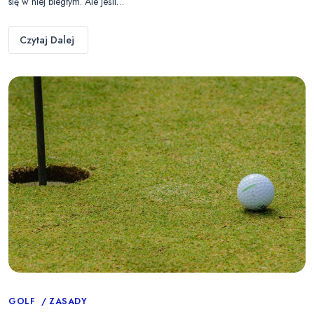
się w niej biegłym. Ale jeśli…
Czytaj Dalej
Categories
GOLF
ZASADY