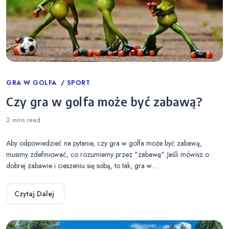
Categories
GRA W GOLFA
SPORT
Czy gra w golfa może być zabawą?
2 mins
read
Aby odpowiedzieć na pytanie, czy gra w golfa może być zabawą,
musimy zdefiniować, co rozumiemy przez "zabawę". Jeśli mówisz o
dobrej zabawie i cieszeniu się sobą, to tak, gra w…
Czytaj Dalej