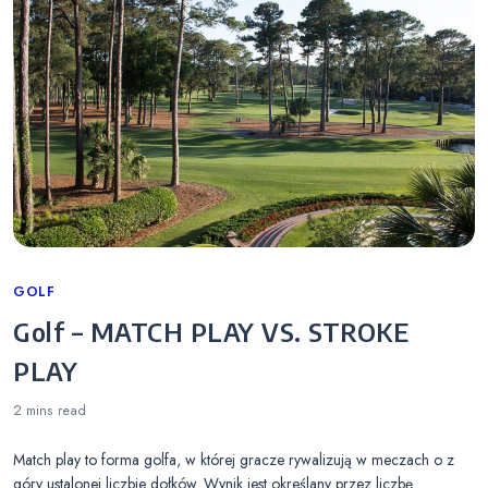
Categories
GOLF
Golf – MATCH PLAY VS. STROKE
PLAY
2 mins
read
Match play to forma golfa, w której gracze rywalizują w meczach o z
góry ustalonej liczbie dołków. Wynik jest określany przez liczbę