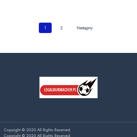
Nawigacja
1
2
Następny
po
wpisach
Copyright © 2020 All Rights Reserved.
Copyright © 2020 All Rights Reserved.