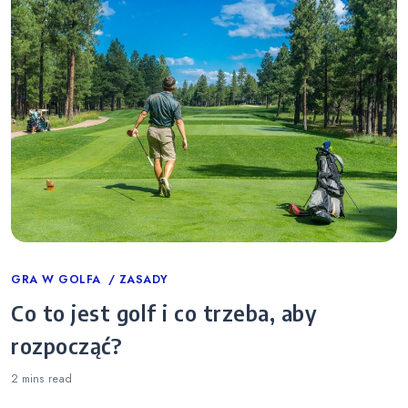
Categories
GRA W GOLFA
ZASADY
Co to jest golf i co trzeba, aby
rozpocząć?
2 mins
read