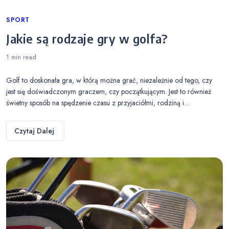
Categories
SPORT
Jakie są rodzaje gry w golfa?
1 min
read
Golf to doskonała gra, w którą można grać, niezależnie od tego, czy
jest się doświadczonym graczem, czy początkującym. Jest to również
świetny sposób na spędzenie czasu z przyjaciółmi, rodziną i…
Czytaj Dalej