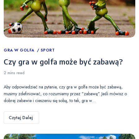
Categories
GRA W GOLFA
SPORT
Czy gra w golfa może być zabawą?
2 mins
read
Aby odpowiedzieć na pytanie, czy gra w golfa może być zabawą,
musimy zdefiniować, co rozumiemy przez "zabawę". Jeśli mówisz o
dobrej zabawie i cieszeniu się sobą, to tak, gra w…
Czytaj Dalej