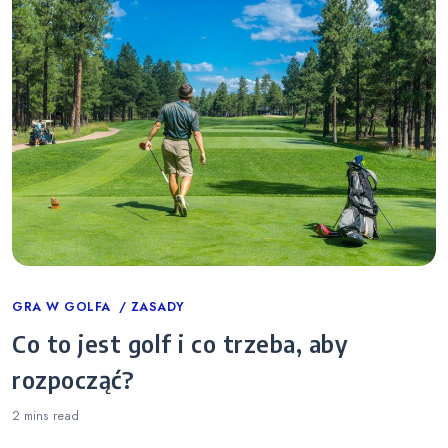
Categories
GRA W GOLFA
ZASADY
Co to jest golf i co trzeba, aby
rozpocząć?
2 mins
read