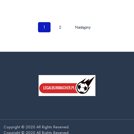
Nawigacja
1
2
Następny
po
wpisach
Copyright © 2020 All Rights Reserved.
Copyright © 2020 All Rights Reserved.