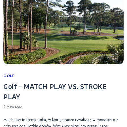
Categories
GOLF
Golf – MATCH PLAY VS. STROKE
PLAY
2 mins
read
Match play to forma golfa, w której gracze rywalizują w meczach o z
góry ustalonej liczbie dołków. Wynik jest określany przez liczbę