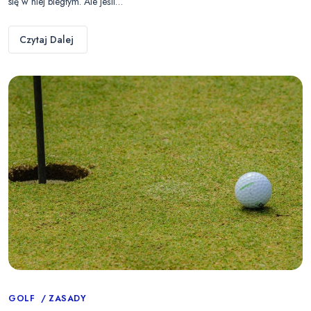
się w niej biegłym. Ale jeśli…
Czytaj Dalej
Categories
GOLF
ZASADY