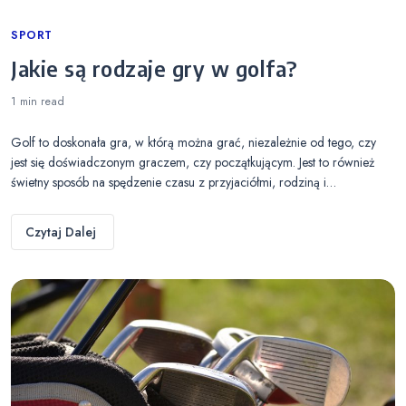
Categories
SPORT
Jakie są rodzaje gry w golfa?
1 min
read
Golf to doskonała gra, w którą można grać, niezależnie od tego, czy
jest się doświadczonym graczem, czy początkującym. Jest to również
świetny sposób na spędzenie czasu z przyjaciółmi, rodziną i…
Czytaj Dalej