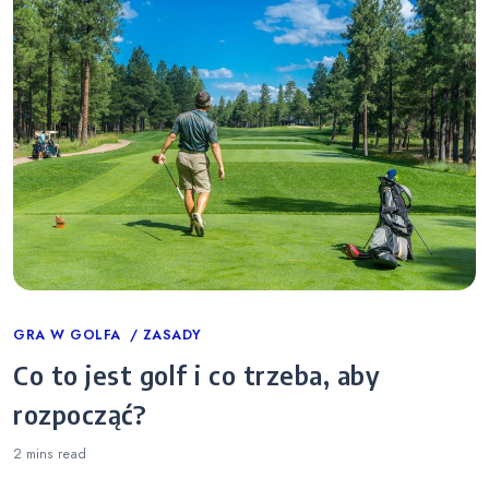
Categories
GRA W GOLFA
ZASADY
Co to jest golf i co trzeba, aby
rozpocząć?
2 mins
read