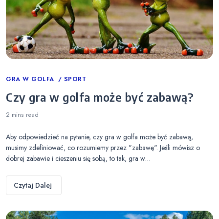
Categories
GRA W GOLFA
SPORT
Czy gra w golfa może być zabawą?
2 mins
read
Aby odpowiedzieć na pytanie, czy gra w golfa może być zabawą,
musimy zdefiniować, co rozumiemy przez "zabawę". Jeśli mówisz o
dobrej zabawie i cieszeniu się sobą, to tak, gra w…
Czytaj Dalej