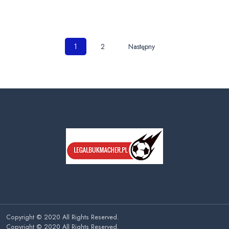
Nawigacja
1
2
Następny
po
wpisach
Copyright © 2020 All Rights Reserved.
Copyright © 2020 All Rights Reserved.