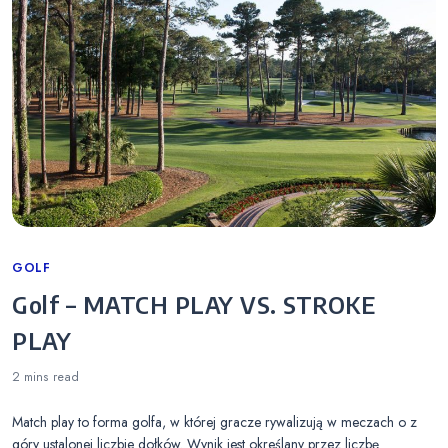
Categories
GOLF
Golf – MATCH PLAY VS. STROKE
PLAY
2 mins
read
Match play to forma golfa, w której gracze rywalizują w meczach o z
góry ustalonej liczbie dołków. Wynik jest określany przez liczbę