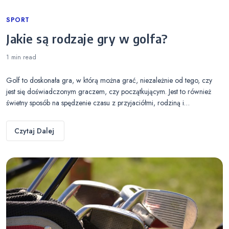
Categories
SPORT
Jakie są rodzaje gry w golfa?
1 min
read
Golf to doskonała gra, w którą można grać, niezależnie od tego, czy
jest się doświadczonym graczem, czy początkującym. Jest to również
świetny sposób na spędzenie czasu z przyjaciółmi, rodziną i…
Czytaj Dalej