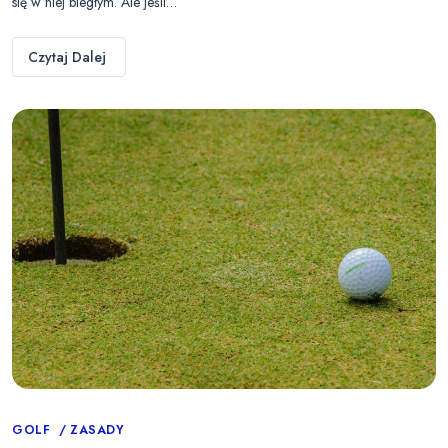
się w niej biegłym. Ale jeśli…
Czytaj Dalej
Categories
GOLF
ZASADY