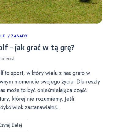
tegories
LF
ZASADY
lf – jak grać w tą grę?
ins
read
lf to sport, w który wielu z nas grało w
wnym momencie swojego życia. Dla reszty
nas może to być onieśmielająca część
ltury, której nie rozumiemy. Jeśli
edykolwiek zastanawiałeś…
Czytaj Dalej