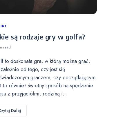
tegories
ORT
kie są rodzaje gry w golfa?
in
read
lf to doskonała gra, w którą można grać,
ezależnie od tego, czy jest się
świadczonym graczem, czy początkującym.
st to również świetny sposób na spędzenie
asu z przyjaciółmi, rodziną i…
Czytaj Dalej