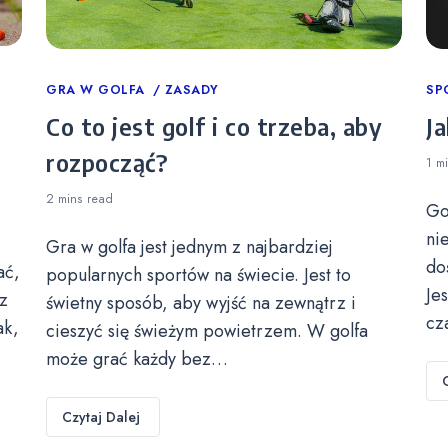
Categories
GRA W GOLFA
ZASADY
Ca
SP
Co to jest golf i co trzeba, aby
Ja
rozpocząć?
1 m
2 mins
read
Go
ni
Gra w golfa jest jednym z najbardziej
do
ać,
popularnych sportów na świecie. Jest to
Je
z
świetny sposób, aby wyjść na zewnątrz i
cz
ak,
cieszyć się świeżym powietrzem. W golfa
może grać każdy bez…
Czytaj Dalej