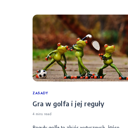
Categories
ZASADY
Gra w golfa i jej reguły
4 mins
read
Reguły golfa to zbiór wytycznych, które