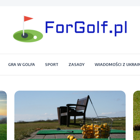
Portal dla każdego miłośnika golfa
Forgolf.pl
GRA W GOLFA
SPORT
ZASADY
WIADOMOŚCI Z UKRAI