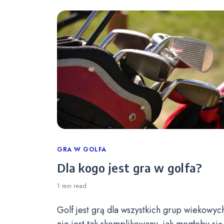
Categories
GRA W GOLFA
Dla kogo jest gra w golfa?
1 min
read
Golf jest grą dla wszystkich grup wiekowych
nie jest tak skomplikowany, jak mogłoby się