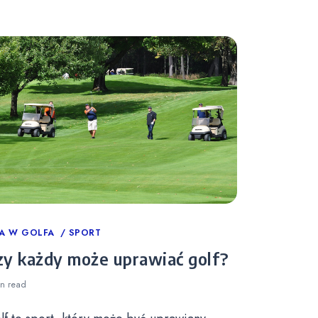
tegories
A W GOLFA
SPORT
zy każdy może uprawiać golf?
in
read