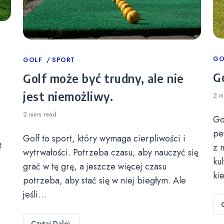
Ca
GO
Categories
GOLF
SPORT
Go
Golf może być trudny, ale nie
jest niemożliwy.
2 m
2 mins
read
Go
pe
Golf to sport, który wymaga cierpliwości i
ę
z 
wytrwałości. Potrzeba czasu, aby nauczyć się
ku
grać w tę grę, a jeszcze więcej czasu
ki
potrzeba, aby stać się w niej biegłym. Ale
jeśli…
Czytaj Dalej