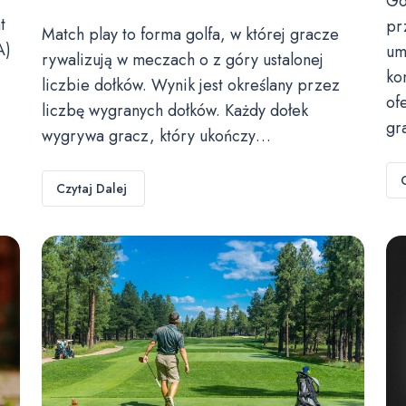
Go
t
pr
Match play to forma golfa, w której gracze
A)
um
rywalizują w meczach o z góry ustalonej
ko
liczbie dołków. Wynik jest określany przez
of
liczbę wygranych dołków. Każdy dołek
gr
wygrywa gracz, który ukończy…
Czytaj Dalej