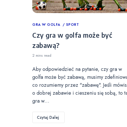
Categories
GRA W GOLFA
SPORT
Czy gra w golfa może być
zabawą?
2 mins
read
Aby odpowiedzieć na pytanie, czy gra w
golfa może być zabawą, musimy zdefiniow
co rozumiemy przez "zabawę". Jeśli mówis
o dobrej zabawie i cieszeniu się sobą, to t
gra w…
Czytaj Dalej