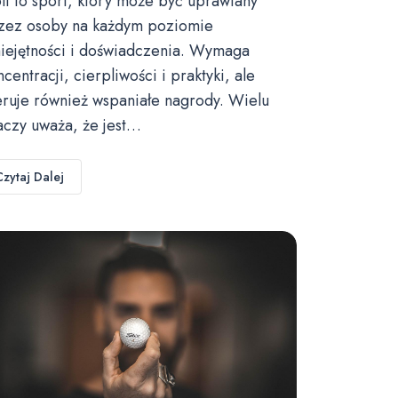
lf to sport, który może być uprawiany
zez osoby na każdym poziomie
iejętności i doświadczenia. Wymaga
ncentracji, cierpliwości i praktyki, ale
eruje również wspaniałe nagrody. Wielu
aczy uważa, że jest…
Czytaj Dalej