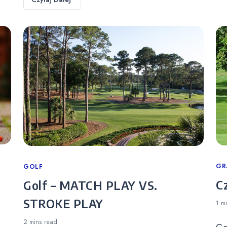
Ca
GR
Categories
GOLF
C
Golf – MATCH PLAY VS.
STROKE PLAY
1 m
2 mins
read