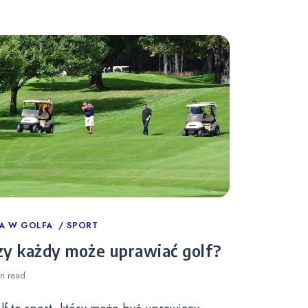
tegories
A W GOLFA
SPORT
zy każdy może uprawiać golf?
in
read