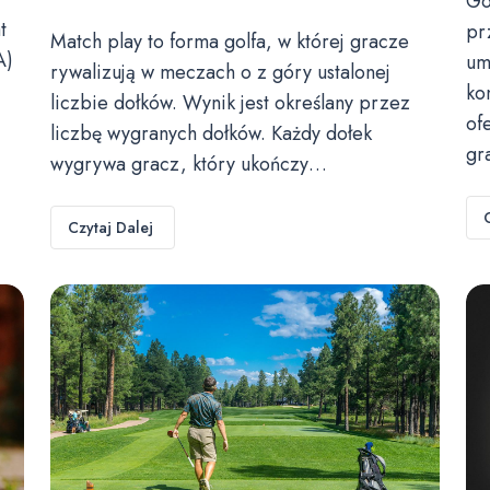
Go
t
pr
Match play to forma golfa, w której gracze
A)
um
rywalizują w meczach o z góry ustalonej
ko
liczbie dołków. Wynik jest określany przez
of
liczbę wygranych dołków. Każdy dołek
gr
wygrywa gracz, który ukończy…
Czytaj Dalej