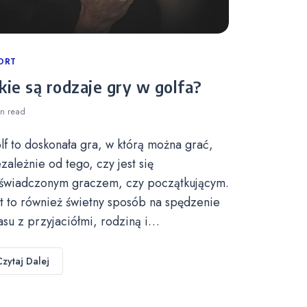
tegories
ORT
kie są rodzaje gry w golfa?
in
read
lf to doskonała gra, w którą można grać,
ezależnie od tego, czy jest się
świadczonym graczem, czy początkującym.
st to również świetny sposób na spędzenie
asu z przyjaciółmi, rodziną i…
Czytaj Dalej