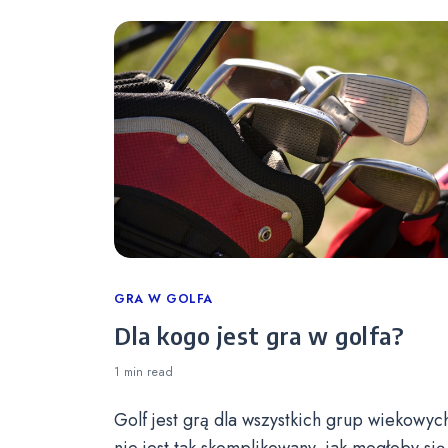
Categories
GRA W GOLFA
Dla kogo jest gra w golfa?
1 min
read
Golf jest grą dla wszystkich grup wiekowych
nie jest tak skomplikowany, jak mogłoby się