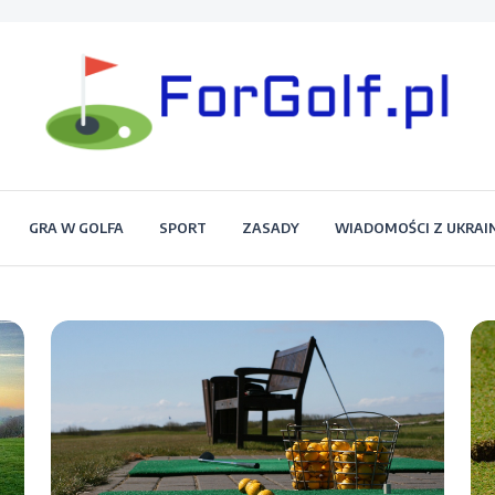
Portal dla każdego miłośnika golfa
Forgolf.pl
GRA W GOLFA
SPORT
ZASADY
WIADOMOŚCI Z UKRAI