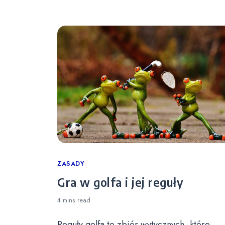
Categories
ZASADY
Gra w golfa i jej reguły
4 mins
read
Reguły golfa to zbiór wytycznych, które