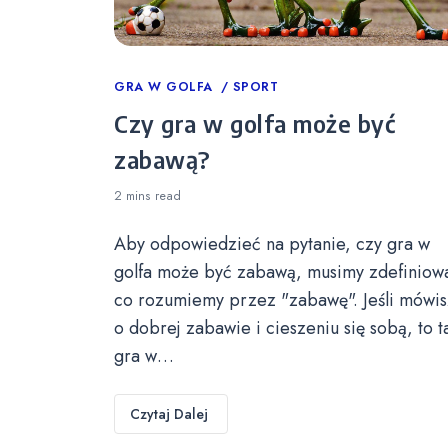
Categories
GRA W GOLFA
SPORT
Czy gra w golfa może być
zabawą?
2 mins
read
Aby odpowiedzieć na pytanie, czy gra w
golfa może być zabawą, musimy zdefiniow
co rozumiemy przez "zabawę". Jeśli mówis
o dobrej zabawie i cieszeniu się sobą, to t
gra w…
Czytaj Dalej