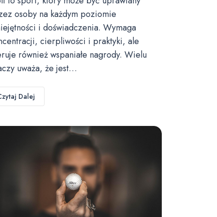
lf to sport, który może być uprawiany
zez osoby na każdym poziomie
iejętności i doświadczenia. Wymaga
ncentracji, cierpliwości i praktyki, ale
eruje również wspaniałe nagrody. Wielu
aczy uważa, że jest…
Czytaj Dalej