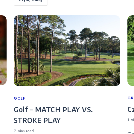
Ca
GR
Categories
GOLF
C
Golf – MATCH PLAY VS.
STROKE PLAY
1 m
2 mins
read