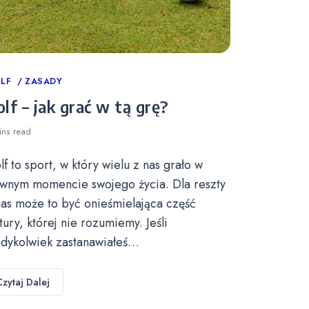
tegories
LF
ZASADY
lf – jak grać w tą grę?
ins
read
lf to sport, w który wielu z nas grało w
wnym momencie swojego życia. Dla reszty
nas może to być onieśmielająca część
ltury, której nie rozumiemy. Jeśli
edykolwiek zastanawiałeś…
Czytaj Dalej