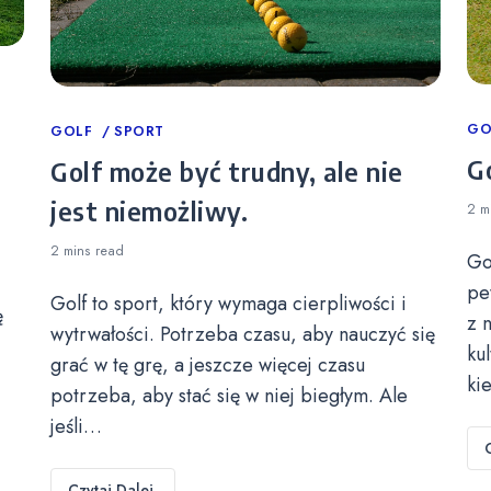
Ca
GO
Categories
GOLF
SPORT
Go
Golf może być trudny, ale nie
jest niemożliwy.
2 m
2 mins
read
Go
pe
Golf to sport, który wymaga cierpliwości i
ę
z 
wytrwałości. Potrzeba czasu, aby nauczyć się
ku
grać w tę grę, a jeszcze więcej czasu
ki
potrzeba, aby stać się w niej biegłym. Ale
jeśli…
Czytaj Dalej