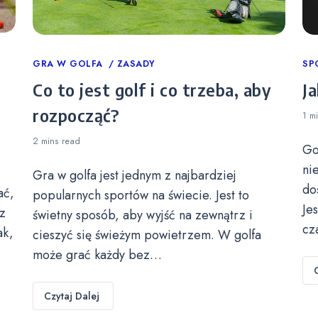
Categories
GRA W GOLFA
ZASADY
Ca
SP
Co to jest golf i co trzeba, aby
Ja
rozpocząć?
1 m
2 mins
read
Go
ni
Gra w golfa jest jednym z najbardziej
do
ać,
popularnych sportów na świecie. Jest to
Je
z
świetny sposób, aby wyjść na zewnątrz i
cz
ak,
cieszyć się świeżym powietrzem. W golfa
może grać każdy bez…
Czytaj Dalej