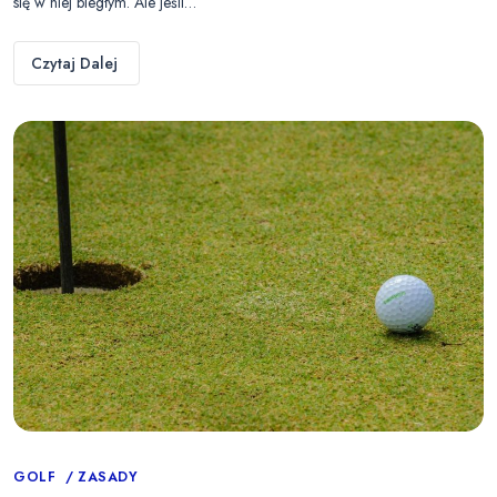
się w niej biegłym. Ale jeśli…
Czytaj Dalej
Categories
GOLF
ZASADY