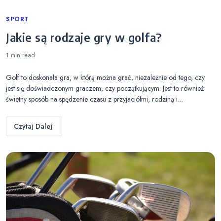
Categories
SPORT
Jakie są rodzaje gry w golfa?
1 min
read
Golf to doskonała gra, w którą można grać, niezależnie od tego, czy
jest się doświadczonym graczem, czy początkującym. Jest to również
świetny sposób na spędzenie czasu z przyjaciółmi, rodziną i…
Czytaj Dalej