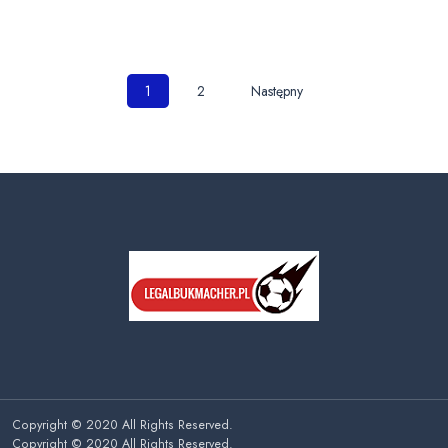
Nawigacja
1
2
Następny
po
wpisach
Copyright © 2020 All Rights Reserved.
Copyright © 2020 All Rights Reserved.