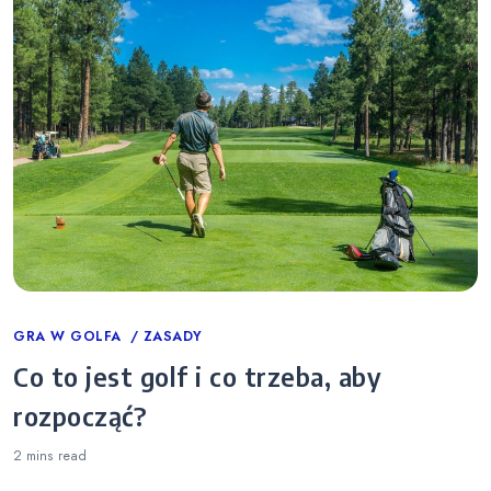
Categories
GRA W GOLFA
ZASADY
Co to jest golf i co trzeba, aby
rozpocząć?
2 mins
read