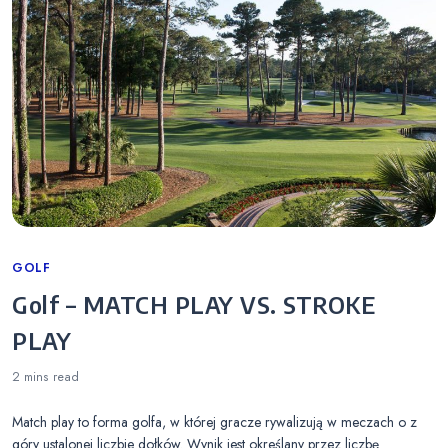
Categories
GOLF
Golf – MATCH PLAY VS. STROKE
PLAY
2 mins
read
Match play to forma golfa, w której gracze rywalizują w meczach o z
góry ustalonej liczbie dołków. Wynik jest określany przez liczbę