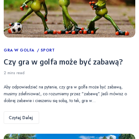
Categories
GRA W GOLFA
SPORT
Czy gra w golfa może być zabawą?
2 mins
read
Aby odpowiedzieć na pytanie, czy gra w golfa może być zabawą,
musimy zdefiniować, co rozumiemy przez "zabawę". Jeśli mówisz o
dobrej zabawie i cieszeniu się sobą, to tak, gra w…
Czytaj Dalej