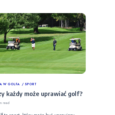
tegories
A W GOLFA
SPORT
zy każdy może uprawiać golf?
in
read