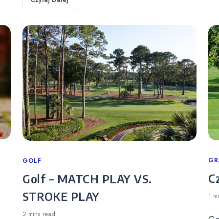
Ca
GR
Categories
GOLF
C
Golf – MATCH PLAY VS.
STROKE PLAY
1 m
2 mins
read