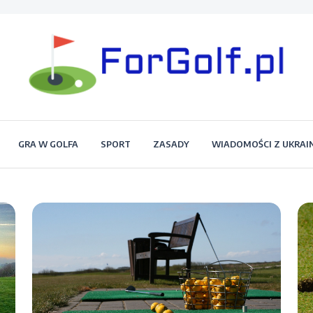
Portal dla każdego miłośnika golfa
Forgolf.pl
GRA W GOLFA
SPORT
ZASADY
WIADOMOŚCI Z UKRAI