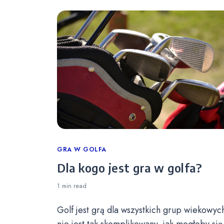
Categories
GRA W GOLFA
Dla kogo jest gra w golfa?
1 min
read
Golf jest grą dla wszystkich grup wiekowych
nie jest tak skomplikowany, jak mogłoby się