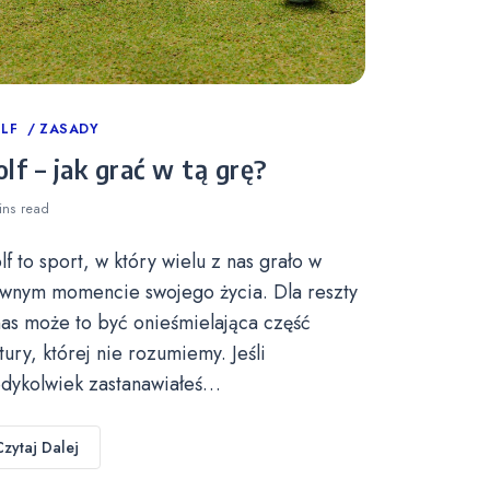
tegories
LF
ZASADY
lf – jak grać w tą grę?
ins
read
lf to sport, w który wielu z nas grało w
wnym momencie swojego życia. Dla reszty
nas może to być onieśmielająca część
ltury, której nie rozumiemy. Jeśli
edykolwiek zastanawiałeś…
Czytaj Dalej