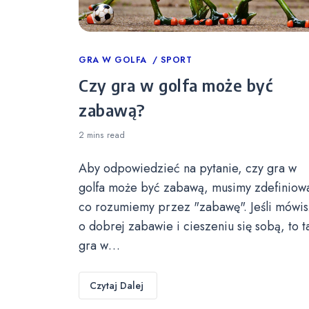
Categories
GRA W GOLFA
SPORT
Czy gra w golfa może być
zabawą?
2 mins
read
Aby odpowiedzieć na pytanie, czy gra w
golfa może być zabawą, musimy zdefiniow
co rozumiemy przez "zabawę". Jeśli mówis
o dobrej zabawie i cieszeniu się sobą, to t
gra w…
Czytaj Dalej