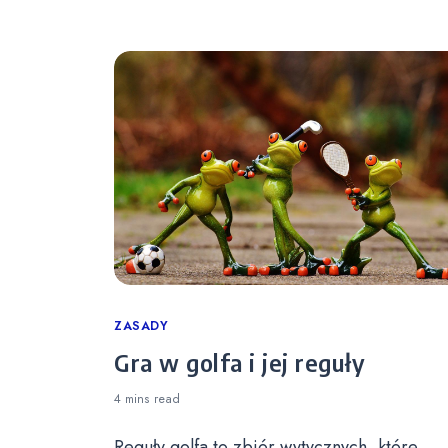
Categories
ZASADY
Gra w golfa i jej reguły
4 mins
read
Reguły golfa to zbiór wytycznych, które