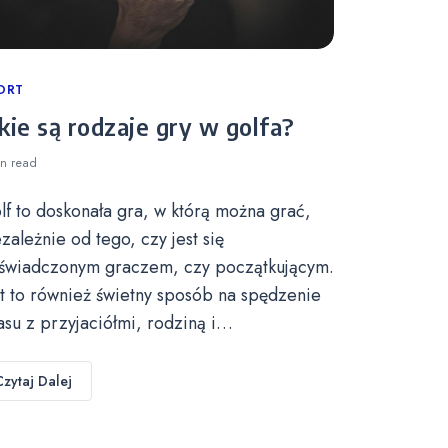
tegories
ORT
kie są rodzaje gry w golfa?
in
read
lf to doskonała gra, w którą można grać,
ezależnie od tego, czy jest się
świadczonym graczem, czy początkującym.
st to również świetny sposób na spędzenie
asu z przyjaciółmi, rodziną i…
Czytaj Dalej