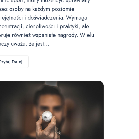
lf to sport, który może być uprawiany
zez osoby na każdym poziomie
iejętności i doświadczenia. Wymaga
ncentracji, cierpliwości i praktyki, ale
eruje również wspaniałe nagrody. Wielu
aczy uważa, że jest…
Czytaj Dalej