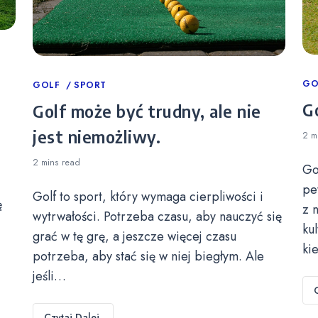
Ca
GO
Categories
GOLF
SPORT
Go
Golf może być trudny, ale nie
jest niemożliwy.
2 m
2 mins
read
Go
pe
Golf to sport, który wymaga cierpliwości i
ę
z 
wytrwałości. Potrzeba czasu, aby nauczyć się
ku
grać w tę grę, a jeszcze więcej czasu
ki
potrzeba, aby stać się w niej biegłym. Ale
jeśli…
Czytaj Dalej