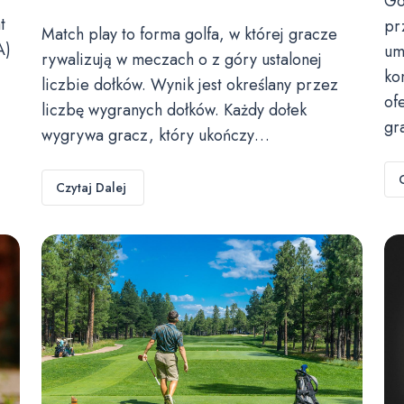
Go
t
pr
Match play to forma golfa, w której gracze
A)
um
rywalizują w meczach o z góry ustalonej
ko
liczbie dołków. Wynik jest określany przez
of
liczbę wygranych dołków. Każdy dołek
gr
wygrywa gracz, który ukończy…
Czytaj Dalej