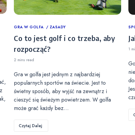
Categories
GRA W GOLFA
ZASADY
Ca
SP
Co to jest golf i co trzeba, aby
Ja
rozpocząć?
1 m
2 mins
read
Go
ni
Gra w golfa jest jednym z najbardziej
do
ać,
popularnych sportów na świecie. Jest to
Je
z
świetny sposób, aby wyjść na zewnątrz i
cz
ak,
cieszyć się świeżym powietrzem. W golfa
może grać każdy bez…
Czytaj Dalej