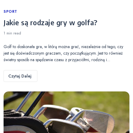
Categories
SPORT
Jakie są rodzaje gry w golfa?
1 min
read
Golf to doskonała gra, w którą można grać, niezależnie od tego, czy
jest się doświadczonym graczem, czy początkującym. Jest to również
świetny sposób na spędzenie czasu z przyjaciółmi, rodziną i…
Czytaj Dalej