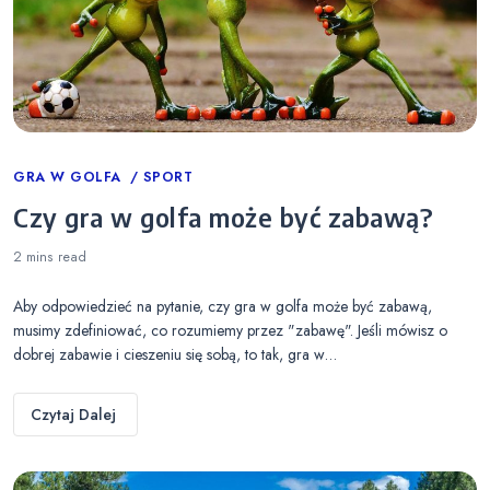
Categories
GRA W GOLFA
SPORT
Czy gra w golfa może być zabawą?
2 mins
read
Aby odpowiedzieć na pytanie, czy gra w golfa może być zabawą,
musimy zdefiniować, co rozumiemy przez "zabawę". Jeśli mówisz o
dobrej zabawie i cieszeniu się sobą, to tak, gra w…
Czytaj Dalej