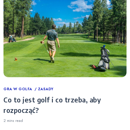
Categories
GRA W GOLFA
ZASADY
Co to jest golf i co trzeba, aby
rozpocząć?
2 mins
read