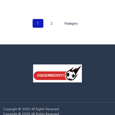
Nawigacja
1
2
Następny
po
wpisach
Copyright © 2020 All Rights Reserved.
Copyright © 2020 All Rights Reserved.