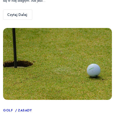
się w niej biegłym. Ale jeśli…
Czytaj Dalej
Categories
GOLF
ZASADY