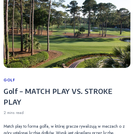
Categories
GOLF
Golf – MATCH PLAY VS. STROKE
PLAY
2 mins
read
Match play to forma golfa, w której gracze rywalizują w meczach o z
góry ustalonej liczbie dołków. Wynik jest określany przez liczbę