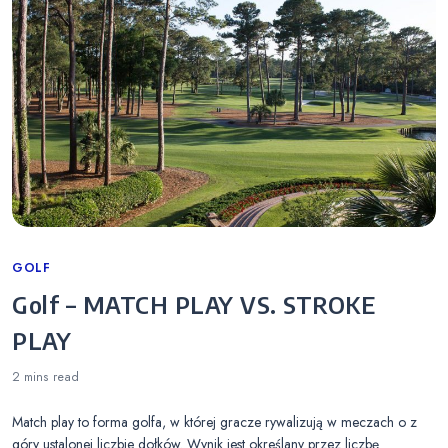
Categories
GOLF
Golf – MATCH PLAY VS. STROKE
PLAY
2 mins
read
Match play to forma golfa, w której gracze rywalizują w meczach o z
góry ustalonej liczbie dołków. Wynik jest określany przez liczbę