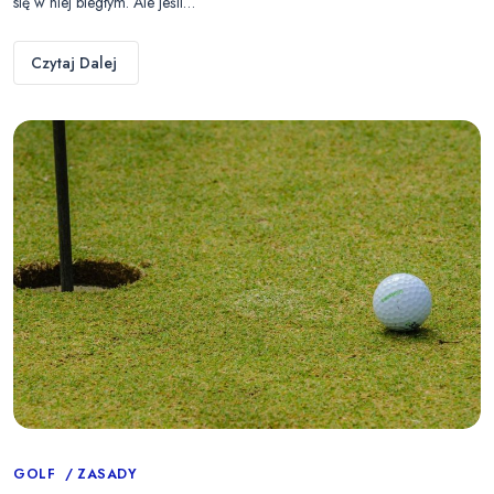
się w niej biegłym. Ale jeśli…
Czytaj Dalej
Categories
GOLF
ZASADY