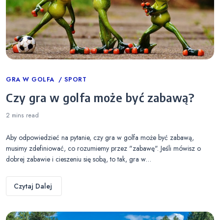
Categories
GRA W GOLFA
SPORT
Czy gra w golfa może być zabawą?
2 mins
read
Aby odpowiedzieć na pytanie, czy gra w golfa może być zabawą,
musimy zdefiniować, co rozumiemy przez "zabawę". Jeśli mówisz o
dobrej zabawie i cieszeniu się sobą, to tak, gra w…
Czytaj Dalej