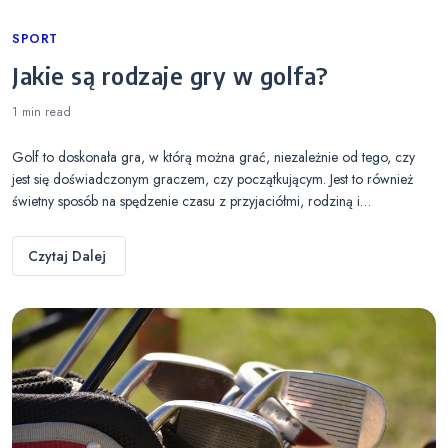
Categories
SPORT
Jakie są rodzaje gry w golfa?
1 min
read
Golf to doskonała gra, w którą można grać, niezależnie od tego, czy
jest się doświadczonym graczem, czy początkującym. Jest to również
świetny sposób na spędzenie czasu z przyjaciółmi, rodziną i…
Czytaj Dalej