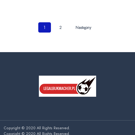
Nawigacja
1
2
Następny
po
wpisach
Copyright © 2020 All Rights Reserved.
Copyright © 2020 All Rights Reserved.