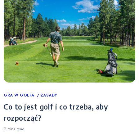
Categories
GRA W GOLFA
ZASADY
Co to jest golf i co trzeba, aby
rozpocząć?
2 mins
read