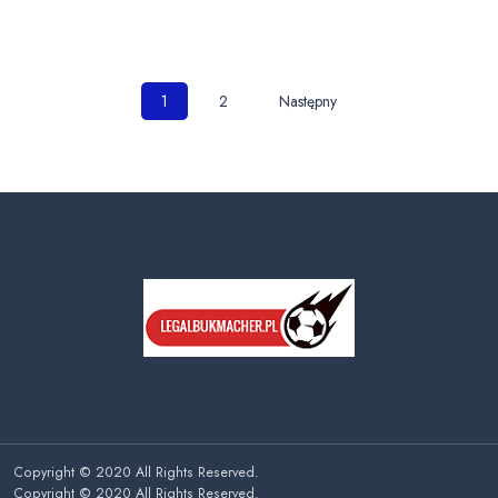
Nawigacja
1
2
Następny
po
wpisach
Copyright © 2020 All Rights Reserved.
Copyright © 2020 All Rights Reserved.