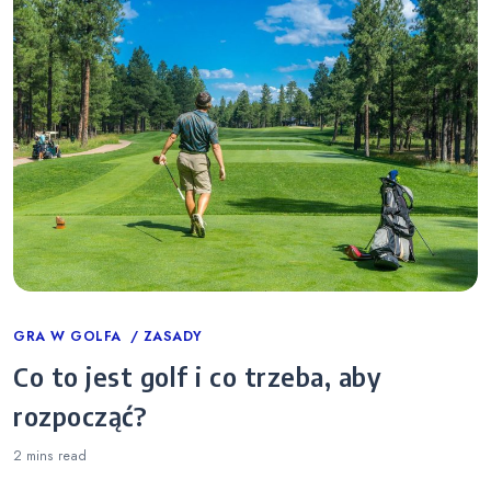
Categories
GRA W GOLFA
ZASADY
Co to jest golf i co trzeba, aby
rozpocząć?
2 mins
read