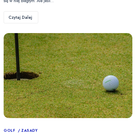
się w niej biegłym. Ale jeśli…
Czytaj Dalej
Categories
GOLF
ZASADY