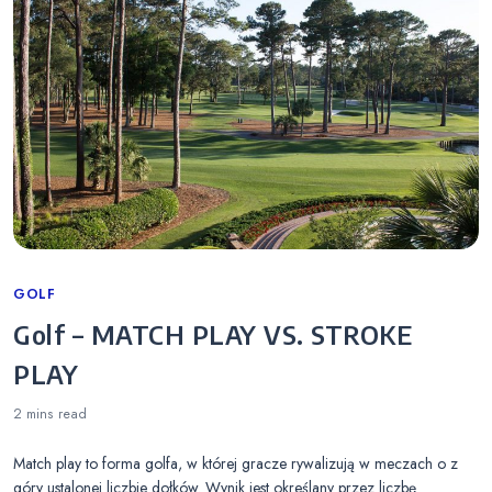
Categories
GOLF
Golf – MATCH PLAY VS. STROKE
PLAY
2 mins
read
Match play to forma golfa, w której gracze rywalizują w meczach o z
góry ustalonej liczbie dołków. Wynik jest określany przez liczbę