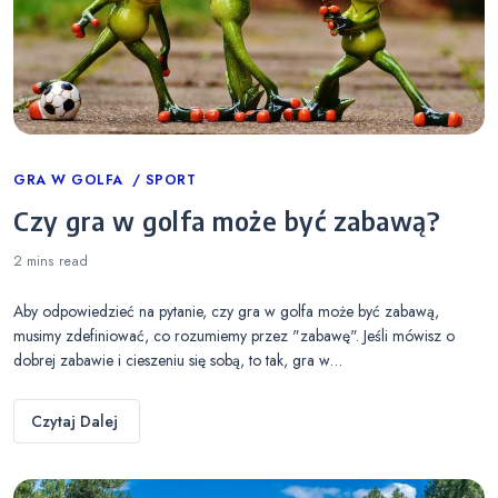
Categories
GRA W GOLFA
SPORT
Czy gra w golfa może być zabawą?
2 mins
read
Aby odpowiedzieć na pytanie, czy gra w golfa może być zabawą,
musimy zdefiniować, co rozumiemy przez "zabawę". Jeśli mówisz o
dobrej zabawie i cieszeniu się sobą, to tak, gra w…
Czytaj Dalej