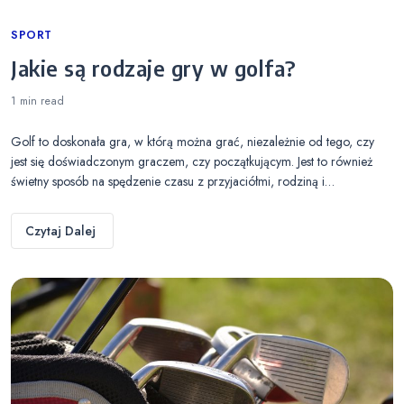
Categories
SPORT
Jakie są rodzaje gry w golfa?
1 min
read
Golf to doskonała gra, w którą można grać, niezależnie od tego, czy
jest się doświadczonym graczem, czy początkującym. Jest to również
świetny sposób na spędzenie czasu z przyjaciółmi, rodziną i…
Czytaj Dalej