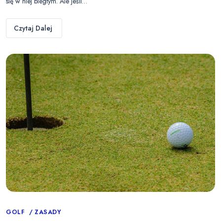
się w niej biegłym. Ale jeśli…
Czytaj Dalej
Categories
GOLF
ZASADY