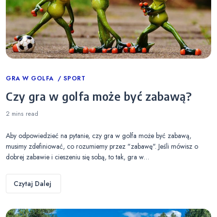
Categories
GRA W GOLFA
SPORT
Czy gra w golfa może być zabawą?
2 mins
read
Aby odpowiedzieć na pytanie, czy gra w golfa może być zabawą,
musimy zdefiniować, co rozumiemy przez "zabawę". Jeśli mówisz o
dobrej zabawie i cieszeniu się sobą, to tak, gra w…
Czytaj Dalej