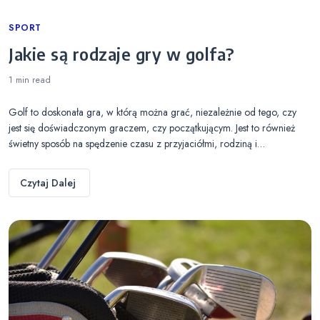
Categories
SPORT
Jakie są rodzaje gry w golfa?
1 min
read
Golf to doskonała gra, w którą można grać, niezależnie od tego, czy
jest się doświadczonym graczem, czy początkującym. Jest to również
świetny sposób na spędzenie czasu z przyjaciółmi, rodziną i…
Czytaj Dalej