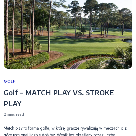
Categories
GOLF
Golf – MATCH PLAY VS. STROKE
PLAY
2 mins
read
Match play to forma golfa, w której gracze rywalizują w meczach o z
góry ustalonej liczbie dołków. Wynik jest określany przez liczbę