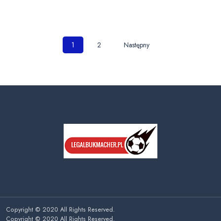
Nawigacja
1
2
Następny
po
wpisach
Copyright © 2020 All Rights Reserved.
Copyright © 2020 All Rights Reserved.