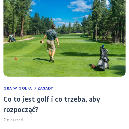
Categories
GRA W GOLFA
ZASADY
Co to jest golf i co trzeba, aby
rozpocząć?
2 mins
read