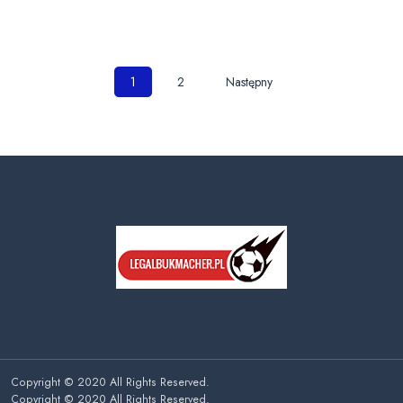
Nawigacja
1
2
Następny
po
wpisach
Copyright © 2020 All Rights Reserved.
Copyright © 2020 All Rights Reserved.