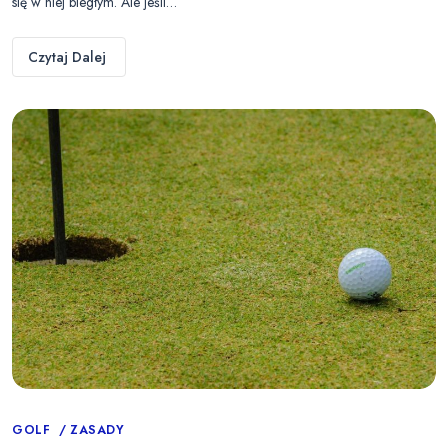
się w niej biegłym. Ale jeśli…
Czytaj Dalej
Categories
GOLF
ZASADY