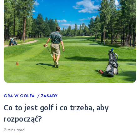
Categories
GRA W GOLFA
ZASADY
Co to jest golf i co trzeba, aby
rozpocząć?
2 mins
read