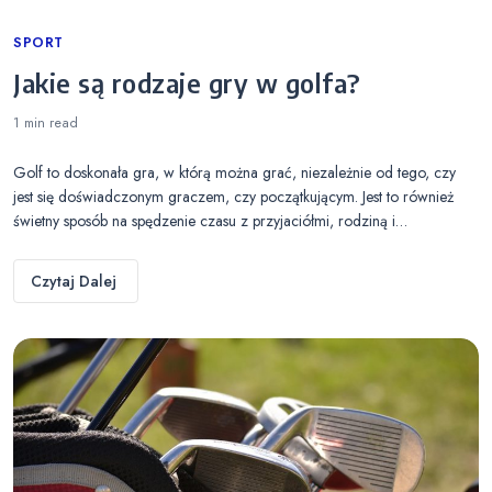
Categories
SPORT
Jakie są rodzaje gry w golfa?
1 min
read
Golf to doskonała gra, w którą można grać, niezależnie od tego, czy
jest się doświadczonym graczem, czy początkującym. Jest to również
świetny sposób na spędzenie czasu z przyjaciółmi, rodziną i…
Czytaj Dalej