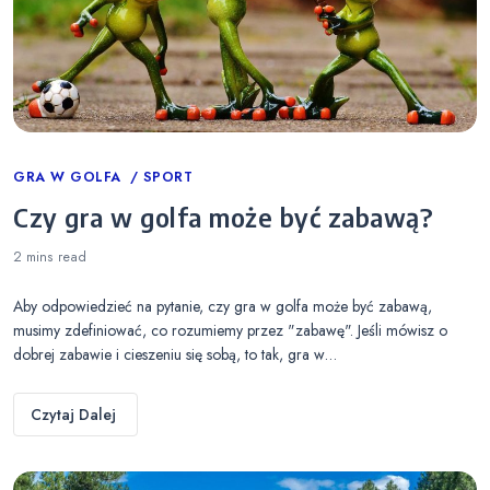
Categories
GRA W GOLFA
SPORT
Czy gra w golfa może być zabawą?
2 mins
read
Aby odpowiedzieć na pytanie, czy gra w golfa może być zabawą,
musimy zdefiniować, co rozumiemy przez "zabawę". Jeśli mówisz o
dobrej zabawie i cieszeniu się sobą, to tak, gra w…
Czytaj Dalej