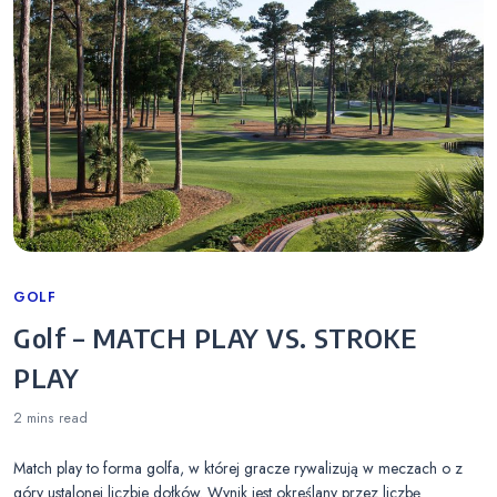
Categories
GOLF
Golf – MATCH PLAY VS. STROKE
PLAY
2 mins
read
Match play to forma golfa, w której gracze rywalizują w meczach o z
góry ustalonej liczbie dołków. Wynik jest określany przez liczbę