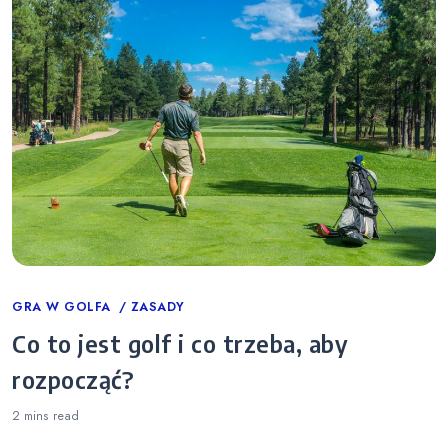
Categories
GRA W GOLFA
ZASADY
Co to jest golf i co trzeba, aby
rozpocząć?
2 mins
read