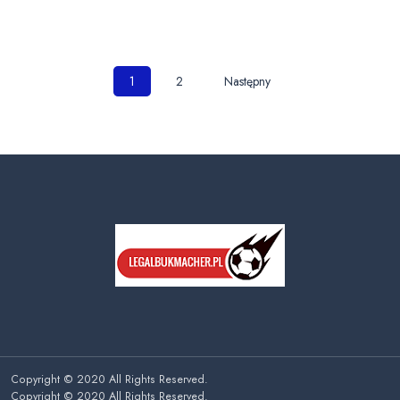
Nawigacja
1
2
Następny
po
wpisach
Copyright © 2020 All Rights Reserved.
Copyright © 2020 All Rights Reserved.