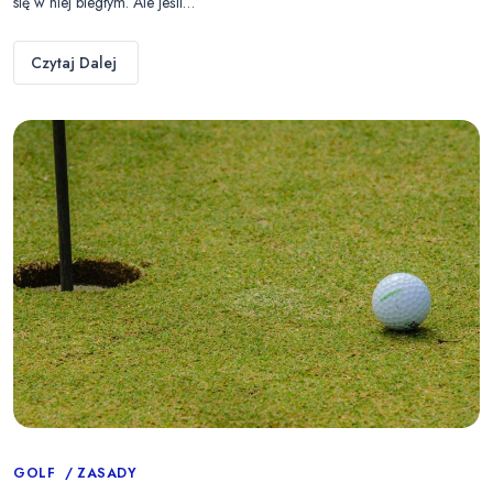
się w niej biegłym. Ale jeśli…
Czytaj Dalej
Categories
GOLF
ZASADY