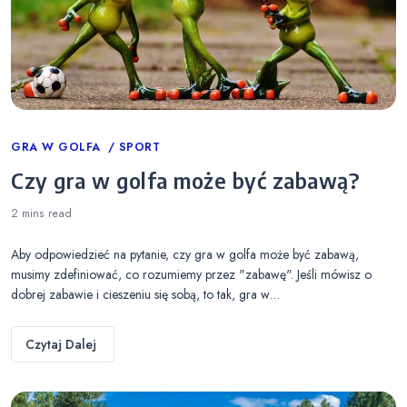
Categories
GRA W GOLFA
SPORT
Czy gra w golfa może być zabawą?
2 mins
read
Aby odpowiedzieć na pytanie, czy gra w golfa może być zabawą,
musimy zdefiniować, co rozumiemy przez "zabawę". Jeśli mówisz o
dobrej zabawie i cieszeniu się sobą, to tak, gra w…
Czytaj Dalej