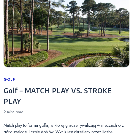
Categories
GOLF
Golf – MATCH PLAY VS. STROKE
PLAY
2 mins
read
Match play to forma golfa, w której gracze rywalizują w meczach o z
góry ustalonej liczbie dołków. Wynik jest określany przez liczbę