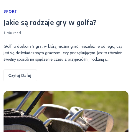
Categories
SPORT
Jakie są rodzaje gry w golfa?
1 min
read
Golf to doskonała gra, w którą można grać, niezależnie od tego, czy
jest się doświadczonym graczem, czy początkującym. Jest to również
świetny sposób na spędzenie czasu z przyjaciółmi, rodziną i…
Czytaj Dalej