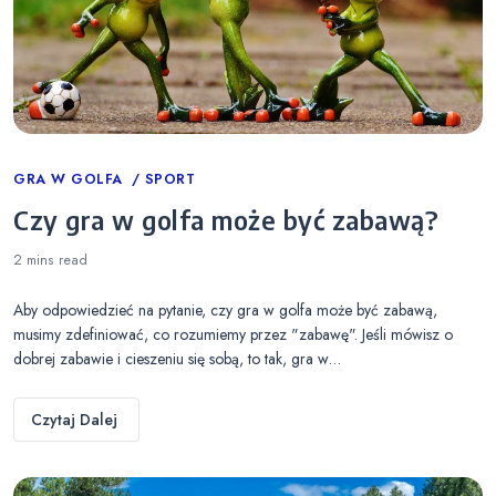
Categories
GRA W GOLFA
SPORT
Czy gra w golfa może być zabawą?
2 mins
read
Aby odpowiedzieć na pytanie, czy gra w golfa może być zabawą,
musimy zdefiniować, co rozumiemy przez "zabawę". Jeśli mówisz o
dobrej zabawie i cieszeniu się sobą, to tak, gra w…
Czytaj Dalej