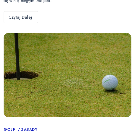
się w niej biegłym. Ale jeśli…
Czytaj Dalej
Categories
GOLF
ZASADY