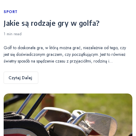
Categories
SPORT
Jakie są rodzaje gry w golfa?
1 min
read
Golf to doskonała gra, w którą można grać, niezależnie od tego, czy
jest się doświadczonym graczem, czy początkującym. Jest to również
świetny sposób na spędzenie czasu z przyjaciółmi, rodziną i…
Czytaj Dalej