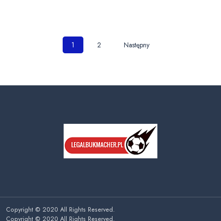
Nawigacja
1
2
Następny
po
wpisach
Copyright © 2020 All Rights Reserved.
Copyright © 2020 All Rights Reserved.