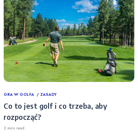
Categories
GRA W GOLFA
ZASADY
Co to jest golf i co trzeba, aby
rozpocząć?
2 mins
read