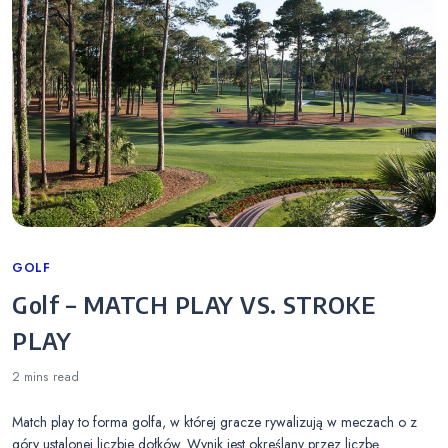
Categories
GOLF
Golf – MATCH PLAY VS. STROKE
PLAY
2 mins
read
Match play to forma golfa, w której gracze rywalizują w meczach o z
góry ustalonej liczbie dołków. Wynik jest określany przez liczbę