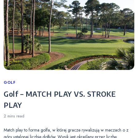
Categories
GOLF
Golf – MATCH PLAY VS. STROKE
PLAY
2 mins
read
Match play to forma golfa, w której gracze rywalizują w meczach o z
góry ustalonej liczbie dołków. Wynik jest określany przez liczbę