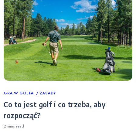
Categories
GRA W GOLFA
ZASADY
Co to jest golf i co trzeba, aby
rozpocząć?
2 mins
read