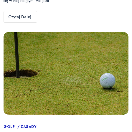
się w niej biegłym. Ale jeśli…
Czytaj Dalej
Categories
GOLF
ZASADY