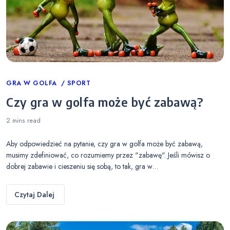
Categories
GRA W GOLFA
SPORT
Czy gra w golfa może być zabawą?
2 mins
read
Aby odpowiedzieć na pytanie, czy gra w golfa może być zabawą,
musimy zdefiniować, co rozumiemy przez "zabawę". Jeśli mówisz o
dobrej zabawie i cieszeniu się sobą, to tak, gra w…
Czytaj Dalej