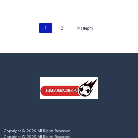
Nawigacja
1
2
Następny
po
wpisach
Copyright © 2020 All Rights Reserved.
Copyright © 2020 All Rights Reserved.