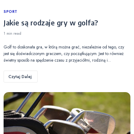
Categories
SPORT
Jakie są rodzaje gry w golfa?
1 min
read
Golf to doskonała gra, w którą można grać, niezależnie od tego, czy
jest się doświadczonym graczem, czy początkującym. Jest to również
świetny sposób na spędzenie czasu z przyjaciółmi, rodziną i…
Czytaj Dalej