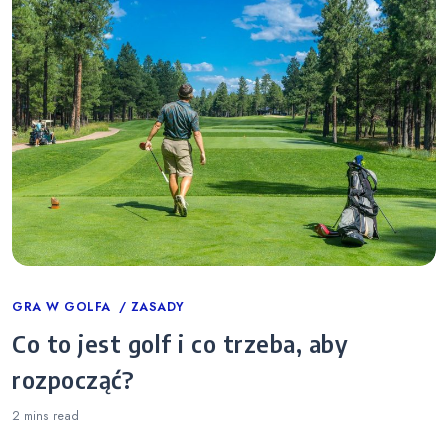
Categories
GRA W GOLFA
ZASADY
Co to jest golf i co trzeba, aby
rozpocząć?
2 mins
read