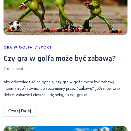
Categories
GRA W GOLFA
SPORT
Czy gra w golfa może być zabawą?
2 mins
read
Aby odpowiedzieć na pytanie, czy gra w golfa może być zabawą,
musimy zdefiniować, co rozumiemy przez "zabawę". Jeśli mówisz o
dobrej zabawie i cieszeniu się sobą, to tak, gra w…
Czytaj Dalej