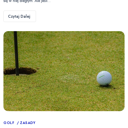
się w niej biegłym. Ale jeśli…
Czytaj Dalej
Categories
GOLF
ZASADY