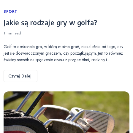
Categories
SPORT
Jakie są rodzaje gry w golfa?
1 min
read
Golf to doskonała gra, w którą można grać, niezależnie od tego, czy
jest się doświadczonym graczem, czy początkującym. Jest to również
świetny sposób na spędzenie czasu z przyjaciółmi, rodziną i…
Czytaj Dalej