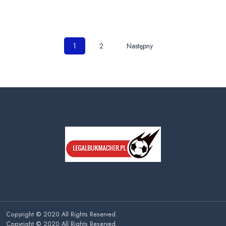
Nawigacja
1
2
Następny
po
wpisach
Copyright © 2020 All Rights Reserved.
Copyright © 2020 All Rights Reserved.