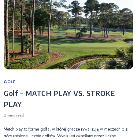
Categories
GOLF
Golf – MATCH PLAY VS. STROKE
PLAY
2 mins
read
Match play to forma golfa, w której gracze rywalizują w meczach o z
góry ustalonej liczbie dołków. Wynik jest określany przez liczbę