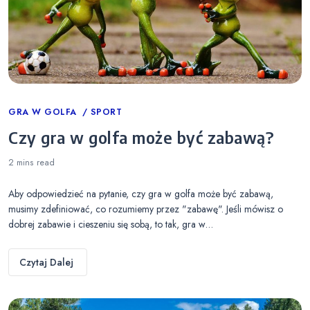
Categories
GRA W GOLFA
SPORT
Czy gra w golfa może być zabawą?
2 mins
read
Aby odpowiedzieć na pytanie, czy gra w golfa może być zabawą,
musimy zdefiniować, co rozumiemy przez "zabawę". Jeśli mówisz o
dobrej zabawie i cieszeniu się sobą, to tak, gra w…
Czytaj Dalej