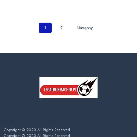
Nawigacja
1
2
Następny
po
wpisach
Copyright © 2020 All Rights Reserved.
Copyright © 2020 All Rights Reserved.