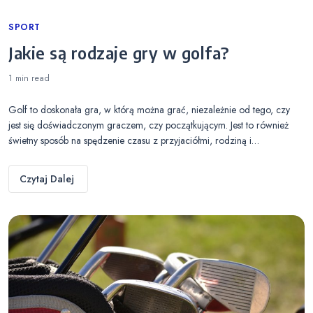
Categories
SPORT
Jakie są rodzaje gry w golfa?
1 min
read
Golf to doskonała gra, w którą można grać, niezależnie od tego, czy
jest się doświadczonym graczem, czy początkującym. Jest to również
świetny sposób na spędzenie czasu z przyjaciółmi, rodziną i…
Czytaj Dalej