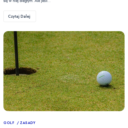
się w niej biegłym. Ale jeśli…
Czytaj Dalej
Categories
GOLF
ZASADY