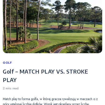
Categories
GOLF
Golf – MATCH PLAY VS. STROKE
PLAY
2 mins
read
Match play to forma golfa, w której gracze rywalizują w meczach o z
góry ustalonej liczbie dołków. Wynik jest określany przez liczbę