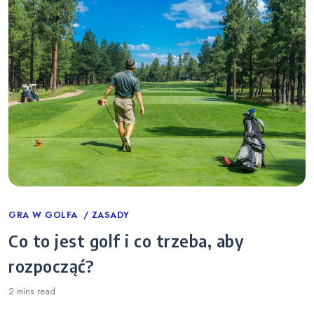
Categories
GRA W GOLFA
ZASADY
Co to jest golf i co trzeba, aby
rozpocząć?
2 mins
read