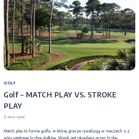
Categories
GOLF
Golf – MATCH PLAY VS. STROKE
PLAY
2 mins
read
Match play to forma golfa, w której gracze rywalizują w meczach o z
góry ustalonej liczbie dołków. Wynik jest określany przez liczbę