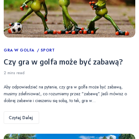
Categories
GRA W GOLFA
SPORT
Czy gra w golfa może być zabawą?
2 mins
read
Aby odpowiedzieć na pytanie, czy gra w golfa może być zabawą,
musimy zdefiniować, co rozumiemy przez "zabawę". Jeśli mówisz o
dobrej zabawie i cieszeniu się sobą, to tak, gra w…
Czytaj Dalej