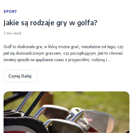
Categories
SPORT
Jakie są rodzaje gry w golfa?
1 min
read
Golf to doskonała gra, w którą można grać, niezależnie od tego, czy
jest się doświadczonym graczem, czy początkującym. Jest to również
świetny sposób na spędzenie czasu z przyjaciółmi, rodziną i…
Czytaj Dalej