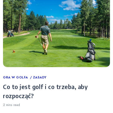
Categories
GRA W GOLFA
ZASADY
Co to jest golf i co trzeba, aby
rozpocząć?
2 mins
read