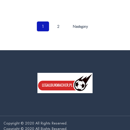
Nawigacja
1
2
Następny
po
wpisach
Copyright © 2020 All Rights Reserved.
Copyright © 2020 All Rights Reserved.