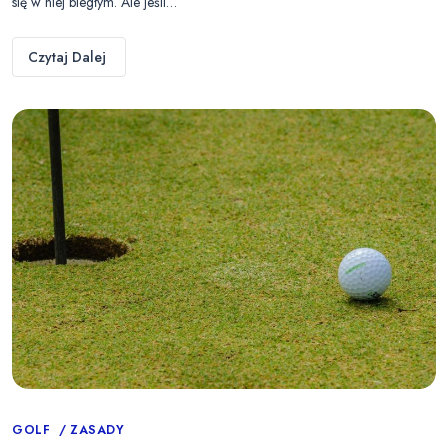
się w niej biegłym. Ale jeśli…
Czytaj Dalej
Categories
GOLF
ZASADY