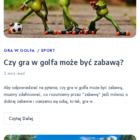
Categories
GRA W GOLFA
SPORT
Czy gra w golfa może być zabawą?
2 mins
read
Aby odpowiedzieć na pytanie, czy gra w golfa może być zabawą,
musimy zdefiniować, co rozumiemy przez "zabawę". Jeśli mówisz o
dobrej zabawie i cieszeniu się sobą, to tak, gra w…
Czytaj Dalej