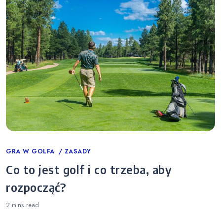
Categories
GRA W GOLFA
ZASADY
Co to jest golf i co trzeba, aby
rozpocząć?
2 mins
read