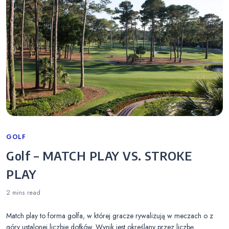
Categories
GOLF
Golf – MATCH PLAY VS. STROKE
PLAY
2 mins
read
Match play to forma golfa, w której gracze rywalizują w meczach o z
góry ustalonej liczbie dołków. Wynik jest określany przez liczbę