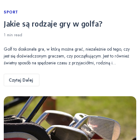
Categories
SPORT
Jakie są rodzaje gry w golfa?
1 min
read
Golf to doskonała gra, w którą można grać, niezależnie od tego, czy
jest się doświadczonym graczem, czy początkującym. Jest to również
świetny sposób na spędzenie czasu z przyjaciółmi, rodziną i…
Czytaj Dalej