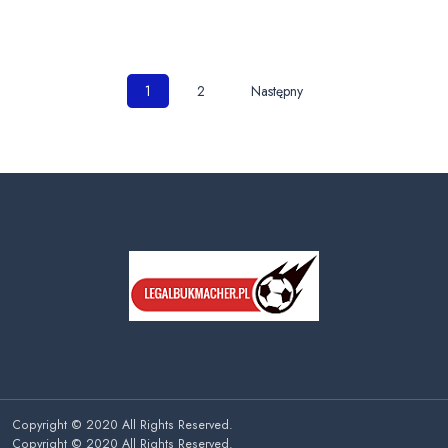
Nawigacja
1
2
Następny
po
wpisach
Copyright © 2020 All Rights Reserved.
Copyright © 2020 All Rights Reserved.