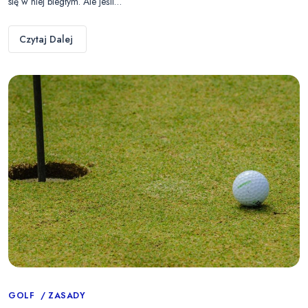
się w niej biegłym. Ale jeśli…
Czytaj Dalej
Categories
GOLF
ZASADY