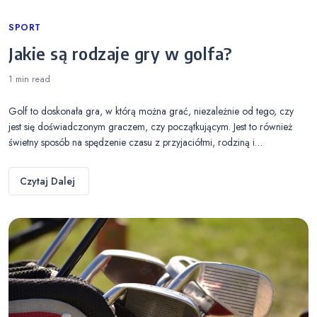
Categories
SPORT
Jakie są rodzaje gry w golfa?
1 min
read
Golf to doskonała gra, w którą można grać, niezależnie od tego, czy
jest się doświadczonym graczem, czy początkującym. Jest to również
świetny sposób na spędzenie czasu z przyjaciółmi, rodziną i…
Czytaj Dalej