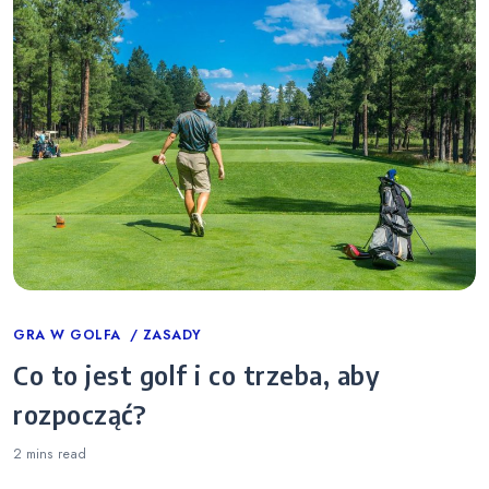
Categories
GRA W GOLFA
ZASADY
Co to jest golf i co trzeba, aby
rozpocząć?
2 mins
read