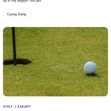
się w niej biegłym. Ale jeśli…
Czytaj Dalej
Categories
GOLF
ZASADY