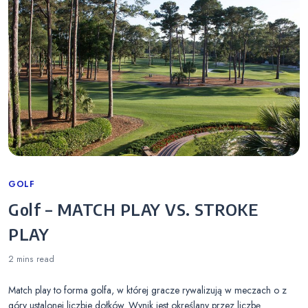
Categories
GOLF
Golf – MATCH PLAY VS. STROKE
PLAY
2 mins
read
Match play to forma golfa, w której gracze rywalizują w meczach o z
góry ustalonej liczbie dołków. Wynik jest określany przez liczbę