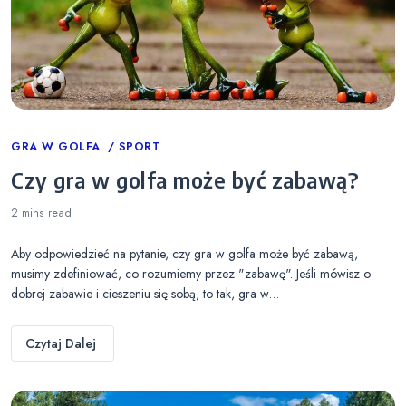
Categories
GRA W GOLFA
SPORT
Czy gra w golfa może być zabawą?
2 mins
read
Aby odpowiedzieć na pytanie, czy gra w golfa może być zabawą,
musimy zdefiniować, co rozumiemy przez "zabawę". Jeśli mówisz o
dobrej zabawie i cieszeniu się sobą, to tak, gra w…
Czytaj Dalej