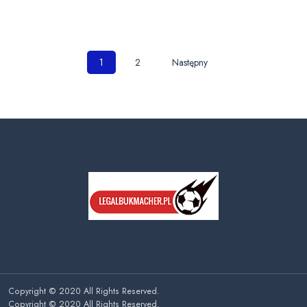
Nawigacja
1
2
Następny
po
wpisach
Copyright © 2020 All Rights Reserved.
Copyright © 2020 All Rights Reserved.