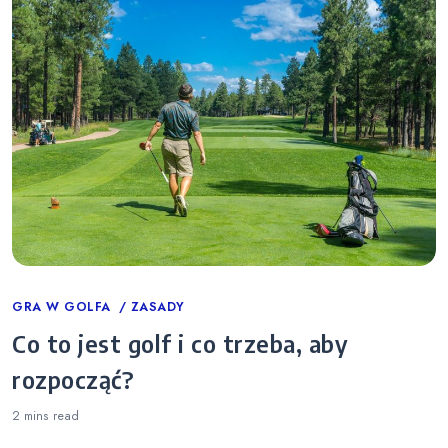
Categories
GRA W GOLFA
ZASADY
Co to jest golf i co trzeba, aby
rozpocząć?
2 mins
read