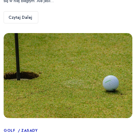
się w niej biegłym. Ale jeśli…
Czytaj Dalej
Categories
GOLF
ZASADY