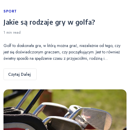
Categories
SPORT
Jakie są rodzaje gry w golfa?
1 min
read
Golf to doskonała gra, w którą można grać, niezależnie od tego, czy
jest się doświadczonym graczem, czy początkującym. Jest to również
świetny sposób na spędzenie czasu z przyjaciółmi, rodziną i…
Czytaj Dalej