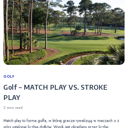
Categories
GOLF
Golf – MATCH PLAY VS. STROKE
PLAY
2 mins
read
Match play to forma golfa, w której gracze rywalizują w meczach o z
góry ustalonej liczbie dołków. Wynik jest określany przez liczbę