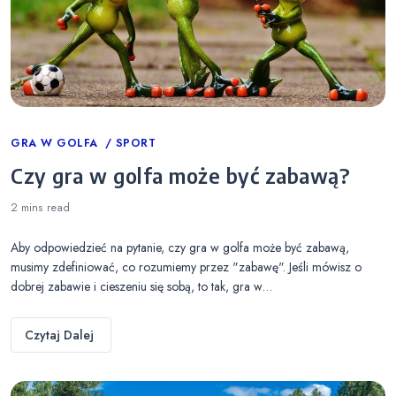
Categories
GRA W GOLFA
SPORT
Czy gra w golfa może być zabawą?
2 mins
read
Aby odpowiedzieć na pytanie, czy gra w golfa może być zabawą,
musimy zdefiniować, co rozumiemy przez "zabawę". Jeśli mówisz o
dobrej zabawie i cieszeniu się sobą, to tak, gra w…
Czytaj Dalej