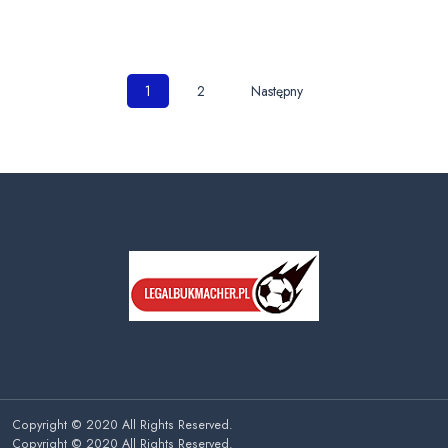
Nawigacja
1
2
Następny
po
wpisach
Copyright © 2020 All Rights Reserved.
Copyright © 2020 All Rights Reserved.