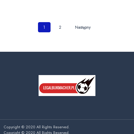
Nawigacja
1
2
Następny
po
wpisach
Copyright © 2020 All Rights Reserved.
Copyright © 2020 All Rights Reserved.