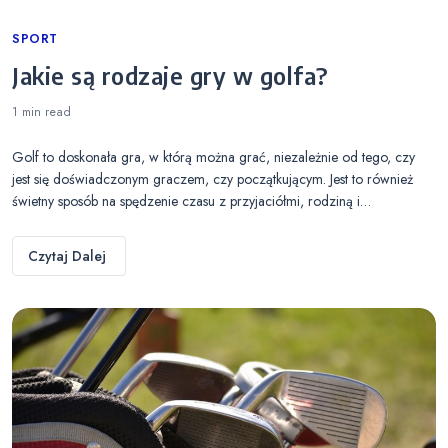
Categories
SPORT
Jakie są rodzaje gry w golfa?
1 min
read
Golf to doskonała gra, w którą można grać, niezależnie od tego, czy
jest się doświadczonym graczem, czy początkującym. Jest to również
świetny sposób na spędzenie czasu z przyjaciółmi, rodziną i…
Czytaj Dalej