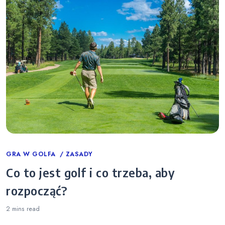
Categories
GRA W GOLFA
ZASADY
Co to jest golf i co trzeba, aby
rozpocząć?
2 mins
read