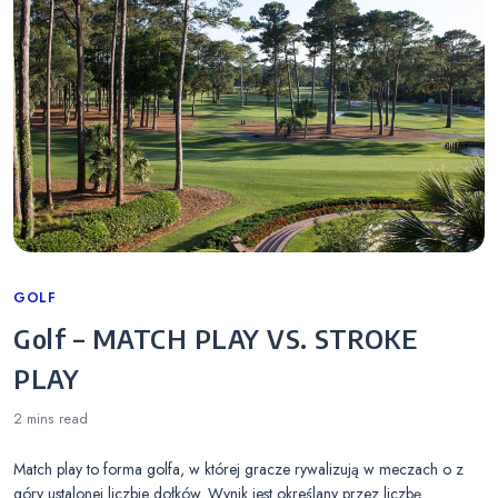
Categories
GOLF
Golf – MATCH PLAY VS. STROKE
PLAY
2 mins
read
Match play to forma golfa, w której gracze rywalizują w meczach o z
góry ustalonej liczbie dołków. Wynik jest określany przez liczbę