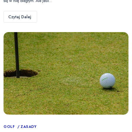
się w niej biegłym. Ale jeśli…
Czytaj Dalej
Categories
GOLF
ZASADY