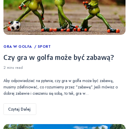
Categories
GRA W GOLFA
SPORT
Czy gra w golfa może być zabawą?
2 mins
read
Aby odpowiedzieć na pytanie, czy gra w golfa może być zabawą,
musimy zdefiniować, co rozumiemy przez "zabawę". Jeśli mówisz o
dobrej zabawie i cieszeniu się sobą, to tak, gra w…
Czytaj Dalej